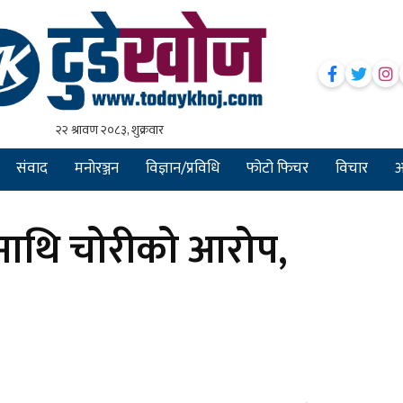
संवाद
मनोरञ्जन
विज्ञान/प्रविधि
फोटो फिचर
विचार
अन
रमाथि चोरीको आरोप,