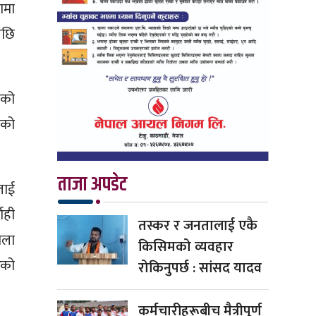
ामा
पछि
ेको
एको
ताजा अपडेट
लाई
ाही
तस्कर र जनतालाई एकै
िला
किसिमको व्यवहार
रको
रोकिनुपर्छ : सांसद यादव
कर्मचारीहरूबीच मैत्रीपूर्ण