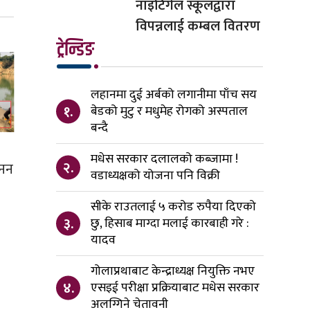
नाइटिंगेल स्कूलद्वारा
विपन्नलाई कम्बल वितरण
ट्रेन्डिङ
लहानमा दुई अर्बको लगानीमा पाँच सय
१.
बेडको मुटु र मधुमेह रोगको अस्पताल
बन्दै
मधेस सरकार दलालको कब्जामा !
२.
खनन
वडाध्यक्षको योजना पनि विक्री
सीके राउतलाई ५ करोड रुपैया दिएको
३.
छु, हिसाब माग्दा मलाई कारबाही गरे :
यादव
गोलाप्रथाबाट केन्द्राध्यक्ष नियुक्ति नभए
४.
एसइई परीक्षा प्रक्रियाबाट मधेस सरकार
अलग्गिने चेतावनी