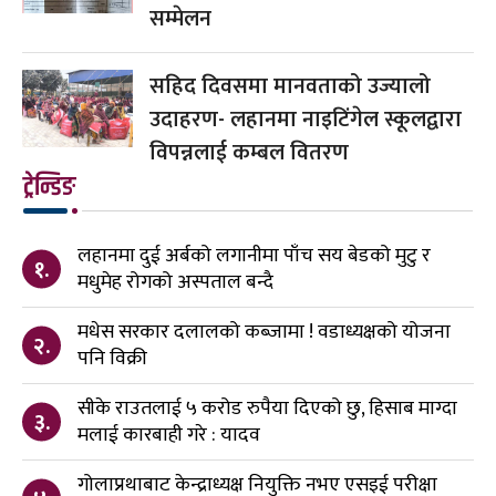
सम्मेलन
सहिद दिवसमा मानवताको उज्यालो
उदाहरण- लहानमा नाइटिंगेल स्कूलद्वारा
विपन्नलाई कम्बल वितरण
ट्रेन्डिङ
लहानमा दुई अर्बको लगानीमा पाँच सय बेडको मुटु र
१.
मधुमेह रोगको अस्पताल बन्दै
मधेस सरकार दलालको कब्जामा ! वडाध्यक्षको योजना
२.
पनि विक्री
सीके राउतलाई ५ करोड रुपैया दिएको छु, हिसाब माग्दा
३.
मलाई कारबाही गरे : यादव
गोलाप्रथाबाट केन्द्राध्यक्ष नियुक्ति नभए एसइई परीक्षा