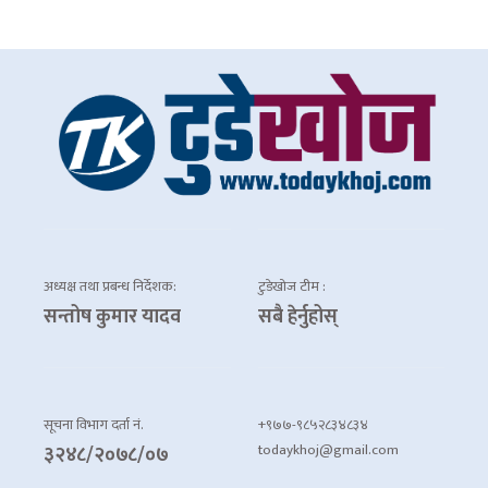
अध्यक्ष तथा प्रबन्ध निर्देशक:
टुडेखोज टीम :
सन्तोष कुमार यादव
सबै हेर्नुहोस्
सूचना विभाग दर्ता नं.
+९७७-९८५२८३४८३४
todaykhoj@gmail.com
३२४८/२०७८/०७