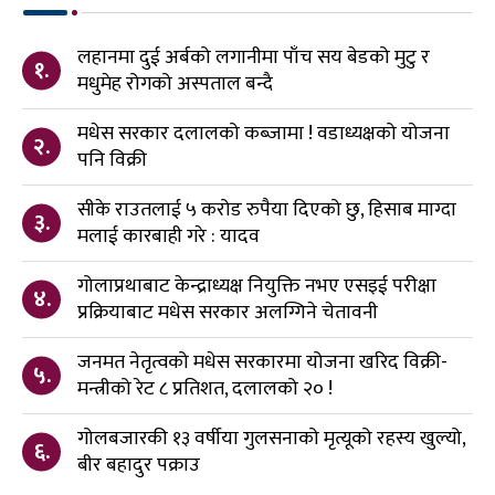
लहानमा दुई अर्बको लगानीमा पाँच सय बेडको मुटु र
१.
मधुमेह रोगको अस्पताल बन्दै
मधेस सरकार दलालको कब्जामा ! वडाध्यक्षको योजना
२.
पनि विक्री
सीके राउतलाई ५ करोड रुपैया दिएको छु, हिसाब माग्दा
३.
मलाई कारबाही गरे : यादव
गोलाप्रथाबाट केन्द्राध्यक्ष नियुक्ति नभए एसइई परीक्षा
४.
प्रक्रियाबाट मधेस सरकार अलग्गिने चेतावनी
जनमत नेतृत्वको मधेस सरकारमा योजना खरिद विक्री-
५.
मन्त्रीको रेट ८ प्रतिशत, दलालको २० !
गोलबजारकी १३ वर्षीया गुलसनाको मृत्यूको रहस्य खुल्यो,
६.
बीर बहादुर पक्राउ