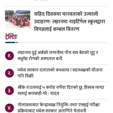
सहिद दिवसमा मानवताको उज्यालो
उदाहरण- लहानमा नाइटिंगेल स्कूलद्वारा
विपन्नलाई कम्बल वितरण
ट्रेन्डिङ
लहानमा दुई अर्बको लगानीमा पाँच सय बेडको मुटु र
१.
मधुमेह रोगको अस्पताल बन्दै
मधेस सरकार दलालको कब्जामा ! वडाध्यक्षको योजना
२.
पनि विक्री
सीके राउतलाई ५ करोड रुपैया दिएको छु, हिसाब माग्दा
३.
मलाई कारबाही गरे : यादव
गोलाप्रथाबाट केन्द्राध्यक्ष नियुक्ति नभए एसइई परीक्षा
४.
प्रक्रियाबाट मधेस सरकार अलग्गिने चेतावनी