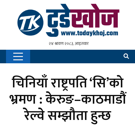
चिनियाँ राष्ट्रपति ‘सि’को
भ्रमण : केरुङ–काठमाडौं
रेल्वे सम्झौता हुन्छ