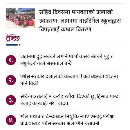
सहिद दिवसमा मानवताको उज्यालो
उदाहरण- लहानमा नाइटिंगेल स्कूलद्वारा
विपन्नलाई कम्बल वितरण
ट्रेन्डिङ
लहानमा दुई अर्बको लगानीमा पाँच सय बेडको मुटु र
१.
मधुमेह रोगको अस्पताल बन्दै
मधेस सरकार दलालको कब्जामा ! वडाध्यक्षको योजना
२.
पनि विक्री
सीके राउतलाई ५ करोड रुपैया दिएको छु, हिसाब माग्दा
३.
मलाई कारबाही गरे : यादव
गोलाप्रथाबाट केन्द्राध्यक्ष नियुक्ति नभए एसइई परीक्षा
४.
प्रक्रियाबाट मधेस सरकार अलग्गिने चेतावनी