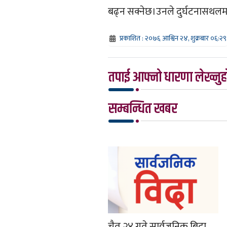
बढ्न सक्नेछ।उनले दुर्घटनासथलमा
प्रकाशित : २०७६ आश्विन २४, शुक्रबार ०६:२९
तपाई आफ्नो धारणा लेख्नुहो
सम्बन्धित खबर
चैत २४ गते सार्वजनिक बिदा