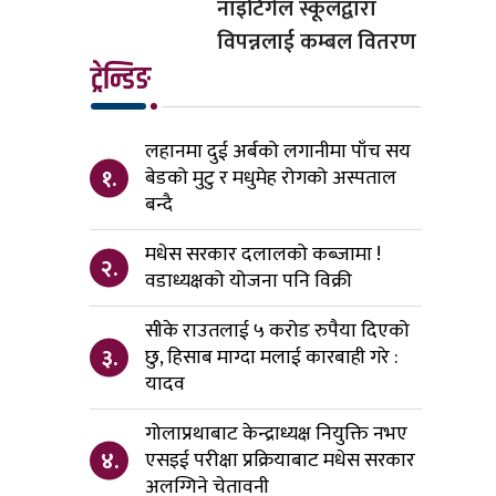
नाइटिंगेल स्कूलद्वारा
विपन्नलाई कम्बल वितरण
ट्रेन्डिङ
लहानमा दुई अर्बको लगानीमा पाँच सय
१.
बेडको मुटु र मधुमेह रोगको अस्पताल
बन्दै
मधेस सरकार दलालको कब्जामा !
२.
वडाध्यक्षको योजना पनि विक्री
सीके राउतलाई ५ करोड रुपैया दिएको
३.
छु, हिसाब माग्दा मलाई कारबाही गरे :
यादव
गोलाप्रथाबाट केन्द्राध्यक्ष नियुक्ति नभए
४.
एसइई परीक्षा प्रक्रियाबाट मधेस सरकार
अलग्गिने चेतावनी