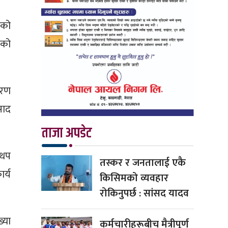
ंको
एको
वरण
साद
ताजा अपडेट
 थप
तस्कर र जनतालाई एकै
र्य
किसिमको व्यवहार
रोकिनुपर्छ : सांसद यादव
्या
कर्मचारीहरूबीच मैत्रीपूर्ण