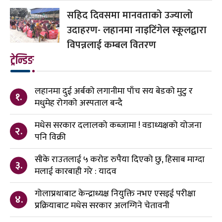
सहिद दिवसमा मानवताको उज्यालो
उदाहरण- लहानमा नाइटिंगेल स्कूलद्वारा
विपन्नलाई कम्बल वितरण
ट्रेन्डिङ
लहानमा दुई अर्बको लगानीमा पाँच सय बेडको मुटु र
१.
मधुमेह रोगको अस्पताल बन्दै
मधेस सरकार दलालको कब्जामा ! वडाध्यक्षको योजना
२.
पनि विक्री
सीके राउतलाई ५ करोड रुपैया दिएको छु, हिसाब माग्दा
३.
मलाई कारबाही गरे : यादव
गोलाप्रथाबाट केन्द्राध्यक्ष नियुक्ति नभए एसइई परीक्षा
४.
प्रक्रियाबाट मधेस सरकार अलग्गिने चेतावनी