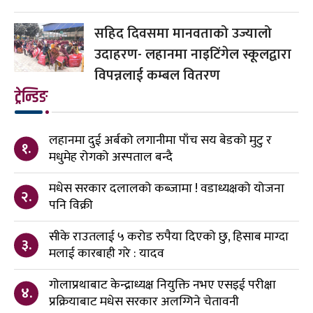
सहिद दिवसमा मानवताको उज्यालो
उदाहरण- लहानमा नाइटिंगेल स्कूलद्वारा
विपन्नलाई कम्बल वितरण
ट्रेन्डिङ
लहानमा दुई अर्बको लगानीमा पाँच सय बेडको मुटु र
१.
मधुमेह रोगको अस्पताल बन्दै
मधेस सरकार दलालको कब्जामा ! वडाध्यक्षको योजना
२.
पनि विक्री
सीके राउतलाई ५ करोड रुपैया दिएको छु, हिसाब माग्दा
३.
मलाई कारबाही गरे : यादव
गोलाप्रथाबाट केन्द्राध्यक्ष नियुक्ति नभए एसइई परीक्षा
४.
प्रक्रियाबाट मधेस सरकार अलग्गिने चेतावनी