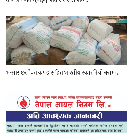
दीपाले ज्यान गुमाइन्, पति र ससुरा पक्राउ
भन्सार छलीका कपडासहित भारतीय स्कारपियो बरामद