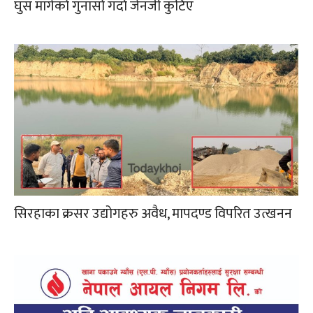
घुस मागेको गुनासो गर्दा जेनजी कुटिए
सिरहाका क्रसर उद्योगहरु अवैध, मापदण्ड विपरित उत्खनन