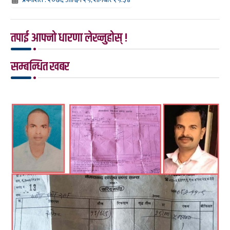
तपाई आफ्नो धारणा लेख्नुहोस् !
सम्बन्धित खबर