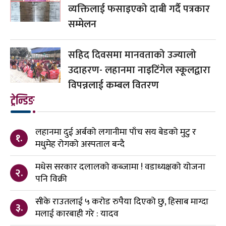
व्यक्तिलाई फसाइएको दाबी गर्दै पत्रकार
सम्मेलन
सहिद दिवसमा मानवताको उज्यालो
उदाहरण- लहानमा नाइटिंगेल स्कूलद्वारा
विपन्नलाई कम्बल वितरण
ट्रेन्डिङ
लहानमा दुई अर्बको लगानीमा पाँच सय बेडको मुटु र
१.
मधुमेह रोगको अस्पताल बन्दै
मधेस सरकार दलालको कब्जामा ! वडाध्यक्षको योजना
२.
पनि विक्री
सीके राउतलाई ५ करोड रुपैया दिएको छु, हिसाब माग्दा
३.
मलाई कारबाही गरे : यादव