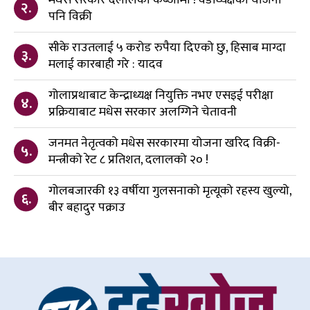
२.
पनि विक्री
सीके राउतलाई ५ करोड रुपैया दिएको छु, हिसाब माग्दा
३.
मलाई कारबाही गरे : यादव
गोलाप्रथाबाट केन्द्राध्यक्ष नियुक्ति नभए एसइई परीक्षा
४.
प्रक्रियाबाट मधेस सरकार अलग्गिने चेतावनी
जनमत नेतृत्वको मधेस सरकारमा योजना खरिद विक्री-
५.
मन्त्रीको रेट ८ प्रतिशत, दलालको २० !
गोलबजारकी १३ वर्षीया गुलसनाको मृत्यूको रहस्य खुल्यो,
६.
बीर बहादुर पक्राउ