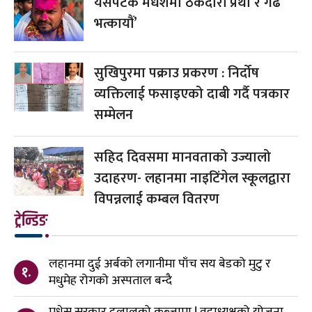
यसपटक मधेशमा ठेकेदारी प्रथा र गढ
भत्कायौं’
सुखिपुरमा पक्राउ प्रकरण : निर्दोष
व्यक्तिलाई फसाइएको दाबी गर्दै पत्रकार
सम्मेलन
सहिद दिवसमा मानवताको उज्यालो
उदाहरण- लहानमा नाइटिंगेल स्कूलद्वारा
विपन्नलाई कम्बल वितरण
ट्रेन्डिङ
लहानमा दुई अर्बको लगानीमा पाँच सय बेडको मुटु र
१.
मधुमेह रोगको अस्पताल बन्दै
मधेस सरकार दलालको कब्जामा ! वडाध्यक्षको योजना