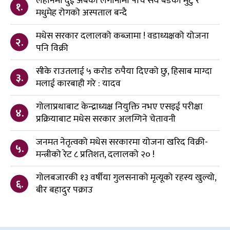
लहानमा दुई अर्बको लगानीमा पाँच सय बेडको मुटु र
१.
मधुमेह रोगको अस्पताल बन्दै
मधेस सरकार दलालको कब्जामा ! वडाध्यक्षको योजना
२.
पनि विक्री
सीके राउतलाई ५ करोड रुपैया दिएको छु, हिसाब माग्दा
३.
मलाई कारबाही गरे : यादव
गोलाप्रथाबाट केन्द्राध्यक्ष नियुक्ति नभए एसइई परीक्षा
४.
प्रक्रियाबाट मधेस सरकार अलग्गिने चेतावनी
जनमत नेतृत्वको मधेस सरकारमा योजना खरिद विक्री-
५.
मन्त्रीको रेट ८ प्रतिशत, दलालको २० !
गोलबजारकी १३ वर्षीया गुलसनाको मृत्यूको रहस्य खुल्यो,
६.
बीर बहादुर पक्राउ