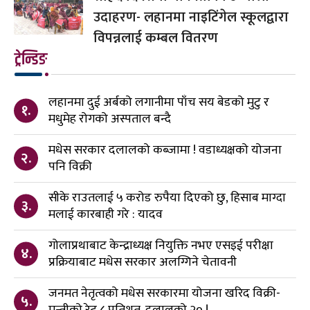
उदाहरण- लहानमा नाइटिंगेल स्कूलद्वारा
विपन्नलाई कम्बल वितरण
ट्रेन्डिङ
लहानमा दुई अर्बको लगानीमा पाँच सय बेडको मुटु र
१.
मधुमेह रोगको अस्पताल बन्दै
मधेस सरकार दलालको कब्जामा ! वडाध्यक्षको योजना
२.
पनि विक्री
सीके राउतलाई ५ करोड रुपैया दिएको छु, हिसाब माग्दा
३.
मलाई कारबाही गरे : यादव
गोलाप्रथाबाट केन्द्राध्यक्ष नियुक्ति नभए एसइई परीक्षा
४.
प्रक्रियाबाट मधेस सरकार अलग्गिने चेतावनी
जनमत नेतृत्वको मधेस सरकारमा योजना खरिद विक्री-
५.
मन्त्रीको रेट ८ प्रतिशत, दलालको २० !