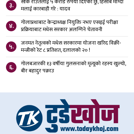
सीके राउतलाई ५ करोड रुपैया दिएको छु, हिसाब माग्दा
३.
मलाई कारबाही गरे : यादव
गोलाप्रथाबाट केन्द्राध्यक्ष नियुक्ति नभए एसइई परीक्षा
४.
प्रक्रियाबाट मधेस सरकार अलग्गिने चेतावनी
जनमत नेतृत्वको मधेस सरकारमा योजना खरिद विक्री-
५.
मन्त्रीको रेट ८ प्रतिशत, दलालको २० !
गोलबजारकी १३ वर्षीया गुलसनाको मृत्यूको रहस्य खुल्यो,
६.
बीर बहादुर पक्राउ