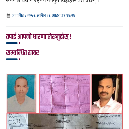
सक्ने प्रावधान रहेको कानुन विज्ञहरू बताउछन् ।
प्रकाशित : २०७६ आश्विन २६, आईतवार १६:२६
तपाई आफ्नो धारणा लेख्नुहोस् !
सम्बन्धित खबर