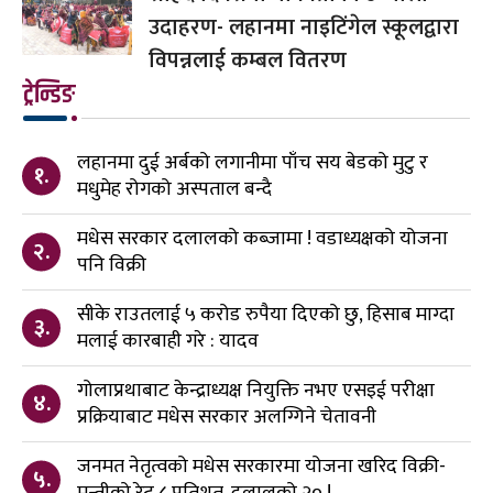
उदाहरण- लहानमा नाइटिंगेल स्कूलद्वारा
विपन्नलाई कम्बल वितरण
ट्रेन्डिङ
लहानमा दुई अर्बको लगानीमा पाँच सय बेडको मुटु र
१.
मधुमेह रोगको अस्पताल बन्दै
मधेस सरकार दलालको कब्जामा ! वडाध्यक्षको योजना
२.
पनि विक्री
सीके राउतलाई ५ करोड रुपैया दिएको छु, हिसाब माग्दा
३.
मलाई कारबाही गरे : यादव
गोलाप्रथाबाट केन्द्राध्यक्ष नियुक्ति नभए एसइई परीक्षा
४.
प्रक्रियाबाट मधेस सरकार अलग्गिने चेतावनी
जनमत नेतृत्वको मधेस सरकारमा योजना खरिद विक्री-
५.
मन्त्रीको रेट ८ प्रतिशत, दलालको २० !