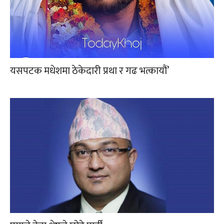
यसपटक मधेशमा ठेकेदारी प्रथा र गढ भत्कायौं’