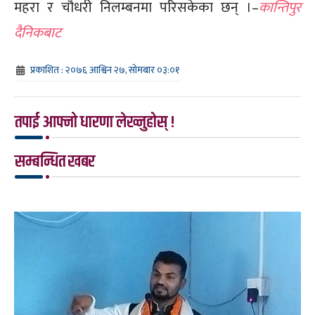
महरा र चौधरी निलम्बनमा परिसकेका छन् ।–
कान्तिपुर
दैनिकबाट
प्रकाशित : २०७६ आश्विन २७, सोमबार ०३:०१
तपाई आफ्नो धारणा लेख्नुहोस् !
सम्बन्धित खबर