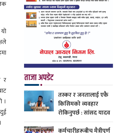
तिक
 यो
षले
हमा
ताजा अपडेट
ष र
बाट
तस्कर र जनतालाई एकै
ो ।
किसिमको व्यवहार
दुई
रोकिनुपर्छ : सांसद यादव
।
कर्मचारीहरूबीच मैत्रीपूर्ण