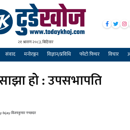
संवाद
मनोरञ्जन
विज्ञान/प्रविधि
फोटो फिचर
विचार
अन
ो साझा हो : उपसभापति