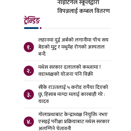
नाइटिंगेल स्कूलद्वारा
विपन्नलाई कम्बल वितरण
ट्रेन्डिङ
लहानमा दुई अर्बको लगानीमा पाँच सय
१.
बेडको मुटु र मधुमेह रोगको अस्पताल
बन्दै
मधेस सरकार दलालको कब्जामा !
२.
वडाध्यक्षको योजना पनि विक्री
सीके राउतलाई ५ करोड रुपैया दिएको
३.
छु, हिसाब माग्दा मलाई कारबाही गरे :
यादव
गोलाप्रथाबाट केन्द्राध्यक्ष नियुक्ति नभए
४.
एसइई परीक्षा प्रक्रियाबाट मधेस सरकार
अलग्गिने चेतावनी