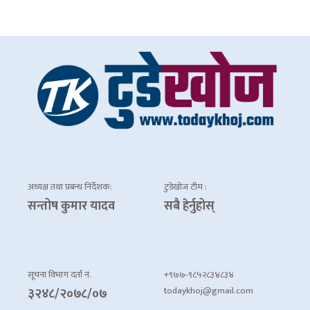
अध्यक्ष तथा प्रबन्ध निर्देशक:
टुडेखोज टीम :
सन्तोष कुमार यादव
सबै हेर्नुहोस्
सूचना विभाग दर्ता नं.
+९७७-९८५२८३४८३४
todaykhoj@gmail.com
३२४८/२०७८/०७