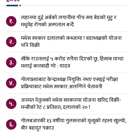
लहानमा दुई अर्बको लगानीमा पाँच सय बेडको मुटु र
१.
मधुमेह रोगको अस्पताल बन्दै
मधेस सरकार दलालको कब्जामा ! वडाध्यक्षको योजना
२.
पनि विक्री
सीके राउतलाई ५ करोड रुपैया दिएको छु, हिसाब माग्दा
३.
मलाई कारबाही गरे : यादव
गोलाप्रथाबाट केन्द्राध्यक्ष नियुक्ति नभए एसइई परीक्षा
४.
प्रक्रियाबाट मधेस सरकार अलग्गिने चेतावनी
जनमत नेतृत्वको मधेस सरकारमा योजना खरिद विक्री-
५.
मन्त्रीको रेट ८ प्रतिशत, दलालको २० !
गोलबजारकी १३ वर्षीया गुलसनाको मृत्यूको रहस्य खुल्यो,
६.
बीर बहादुर पक्राउ