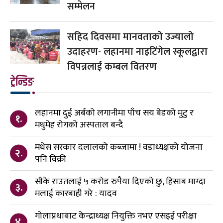
सम्मेलन
सहिद दिवसमा मानवताको उज्यालो
उदाहरण- लहानमा नाइटिंगेल स्कूलद्वारा
विपन्नलाई कम्बल वितरण
ट्रेन्डिङ
लहानमा दुई अर्बको लगानीमा पाँच सय बेडको मुटु र
१.
मधुमेह रोगको अस्पताल बन्दै
मधेस सरकार दलालको कब्जामा ! वडाध्यक्षको योजना
२.
पनि विक्री
सीके राउतलाई ५ करोड रुपैया दिएको छु, हिसाब माग्दा
३.
मलाई कारबाही गरे : यादव
गोलाप्रथाबाट केन्द्राध्यक्ष नियुक्ति नभए एसइई परीक्षा
४.