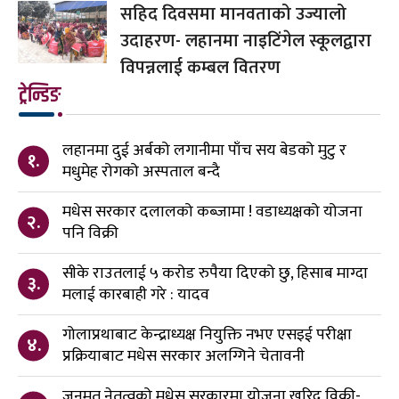
सहिद दिवसमा मानवताको उज्यालो
उदाहरण- लहानमा नाइटिंगेल स्कूलद्वारा
विपन्नलाई कम्बल वितरण
ट्रेन्डिङ
लहानमा दुई अर्बको लगानीमा पाँच सय बेडको मुटु र
१.
मधुमेह रोगको अस्पताल बन्दै
मधेस सरकार दलालको कब्जामा ! वडाध्यक्षको योजना
२.
पनि विक्री
सीके राउतलाई ५ करोड रुपैया दिएको छु, हिसाब माग्दा
३.
मलाई कारबाही गरे : यादव
गोलाप्रथाबाट केन्द्राध्यक्ष नियुक्ति नभए एसइई परीक्षा
४.
प्रक्रियाबाट मधेस सरकार अलग्गिने चेतावनी
जनमत नेतृत्वको मधेस सरकारमा योजना खरिद विक्री-