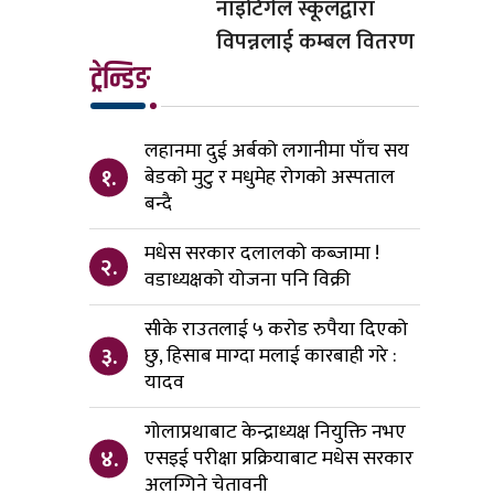
नाइटिंगेल स्कूलद्वारा
विपन्नलाई कम्बल वितरण
ट्रेन्डिङ
लहानमा दुई अर्बको लगानीमा पाँच सय
१.
बेडको मुटु र मधुमेह रोगको अस्पताल
बन्दै
मधेस सरकार दलालको कब्जामा !
२.
वडाध्यक्षको योजना पनि विक्री
सीके राउतलाई ५ करोड रुपैया दिएको
३.
छु, हिसाब माग्दा मलाई कारबाही गरे :
यादव
गोलाप्रथाबाट केन्द्राध्यक्ष नियुक्ति नभए
४.
एसइई परीक्षा प्रक्रियाबाट मधेस सरकार
अलग्गिने चेतावनी