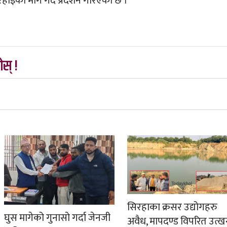
इको माग गर्दै प्रदर्शन गरिएको छ ।
स् !
सिरहाका क्रसर उद्योगहरु
घुस मागेको गुनासो गर्दा जेनजी
अवैध, मापदण्ड विपरित उत्