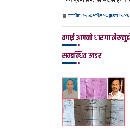
जनकपुरमा समेत सांसद साहको रिहा
प्रकाशित : २०७६ आश्विन २९, बुधबार १०:४६
तपाई आफ्नो धारणा लेख्नुहो
सम्बन्धित खबर