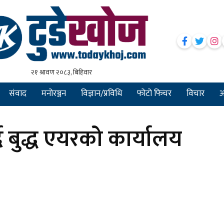
संवाद
मनोरञ्जन
विज्ञान/प्रविधि
फोटो फिचर
विचार
अन
ै बुद्ध एयरको कार्यालय