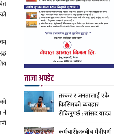
चित
ेको
वम्
द्ध
शिव
ताजा अपडेट
तस्कर र जनतालाई एकै
रको
किसिमको व्यवहार
 नै
रोकिनुपर्छ : सांसद यादव
ानी
कर्मचारीहरूबीच मैत्रीपूर्ण