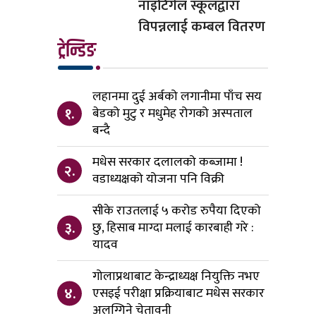
नाइटिंगेल स्कूलद्वारा
विपन्नलाई कम्बल वितरण
ट्रेन्डिङ
लहानमा दुई अर्बको लगानीमा पाँच सय
१.
बेडको मुटु र मधुमेह रोगको अस्पताल
बन्दै
मधेस सरकार दलालको कब्जामा !
२.
वडाध्यक्षको योजना पनि विक्री
सीके राउतलाई ५ करोड रुपैया दिएको
३.
छु, हिसाब माग्दा मलाई कारबाही गरे :
यादव
गोलाप्रथाबाट केन्द्राध्यक्ष नियुक्ति नभए
४.
एसइई परीक्षा प्रक्रियाबाट मधेस सरकार
अलग्गिने चेतावनी