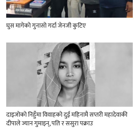
घुस मागेको गुनासो गर्दा जेनजी कुटिए
दाइजोको निहुँमा विवाहको दुई महिनामै सप्तरी महादेवाकी
दीपाले ज्यान गुमाइन्, पति र ससुरा पक्राउ