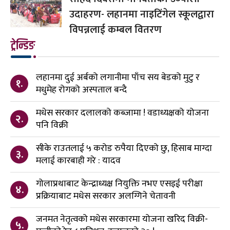
उदाहरण- लहानमा नाइटिंगेल स्कूलद्वारा
विपन्नलाई कम्बल वितरण
ट्रेन्डिङ
लहानमा दुई अर्बको लगानीमा पाँच सय बेडको मुटु र
१.
मधुमेह रोगको अस्पताल बन्दै
मधेस सरकार दलालको कब्जामा ! वडाध्यक्षको योजना
२.
पनि विक्री
सीके राउतलाई ५ करोड रुपैया दिएको छु, हिसाब माग्दा
३.
मलाई कारबाही गरे : यादव
गोलाप्रथाबाट केन्द्राध्यक्ष नियुक्ति नभए एसइई परीक्षा
४.
प्रक्रियाबाट मधेस सरकार अलग्गिने चेतावनी
जनमत नेतृत्वको मधेस सरकारमा योजना खरिद विक्री-
५.