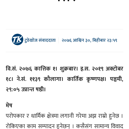
टुडेखोज संवाददाता
२०७६ आश्विन ३०, बिहीबार २३:५९
वि.सं. २०७६ कात्तिक १। शुक्रबार। इ.स. २०१९ अक्टोबर
१८। ने.सं. ११३९ कौलागा। कार्तिक कृष्णपक्ष। पञ्चमी,
२९:०५ उप्रान्त षष्ठी।
मेष
परोपकार र धार्मिक क्षेत्रमा लगानी गरेमा अझ राम्रो हुनेछ ।
रोकिएका काम सम्पादन हुनेछन् । कसैसंग सामान्य विवाद