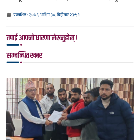
प्रकाशित : २०७६ आश्विन ३०, बिहीबार २३:५९
तपाई आफ्नो धारणा लेख्नुहोस् !
सम्बन्धित खबर