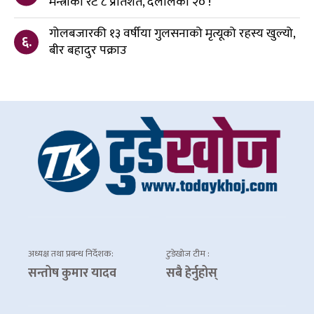
मन्त्रीको रेट ८ प्रतिशत, दलालको २० !
गोलबजारकी १३ वर्षीया गुलसनाको मृत्यूको रहस्य खुल्यो,
६.
बीर बहादुर पक्राउ
अध्यक्ष तथा प्रबन्ध निर्देशक:
टुडेखोज टीम :
सन्तोष कुमार यादव
सबै हेर्नुहोस्