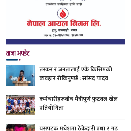
ताजा अपडेट
तस्कर र जनतालाई एकै किसिमको
व्यवहार रोकिनुपर्छ : सांसद यादव
कर्मचारीहरूबीच मैत्रीपूर्ण फुटबल खेल
प्रतियोगिता
यसपटक मधेशमा ठेकेदारी प्रथा र गढ