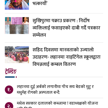
भत्कायौं’
सुखिपुरमा पक्राउ प्रकरण : निर्दोष
व्यक्तिलाई फसाइएको दाबी गर्दै पत्रकार
सम्मेलन
सहिद दिवसमा मानवताको उज्यालो
उदाहरण- लहानमा नाइटिंगेल स्कूलद्वारा
विपन्नलाई कम्बल वितरण
ट्रेन्डिङ
लहानमा दुई अर्बको लगानीमा पाँच सय बेडको मुटु र
१.
मधुमेह रोगको अस्पताल बन्दै
मधेस सरकार दलालको कब्जामा ! वडाध्यक्षको योजना
२.