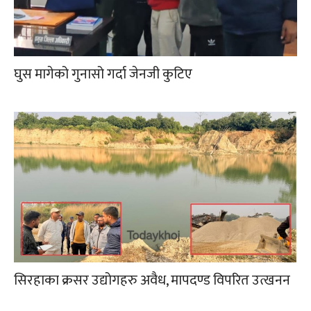
घुस मागेको गुनासो गर्दा जेनजी कुटिए
सिरहाका क्रसर उद्योगहरु अवैध, मापदण्ड विपरित उत्खनन