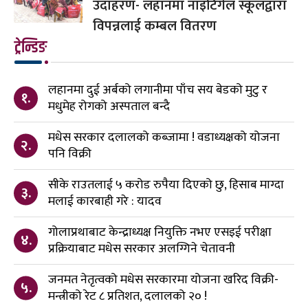
उदाहरण- लहानमा नाइटिंगेल स्कूलद्वारा
विपन्नलाई कम्बल वितरण
ट्रेन्डिङ
लहानमा दुई अर्बको लगानीमा पाँच सय बेडको मुटु र
१.
मधुमेह रोगको अस्पताल बन्दै
मधेस सरकार दलालको कब्जामा ! वडाध्यक्षको योजना
२.
पनि विक्री
सीके राउतलाई ५ करोड रुपैया दिएको छु, हिसाब माग्दा
३.
मलाई कारबाही गरे : यादव
गोलाप्रथाबाट केन्द्राध्यक्ष नियुक्ति नभए एसइई परीक्षा
४.
प्रक्रियाबाट मधेस सरकार अलग्गिने चेतावनी
जनमत नेतृत्वको मधेस सरकारमा योजना खरिद विक्री-
५.
मन्त्रीको रेट ८ प्रतिशत, दलालको २० !