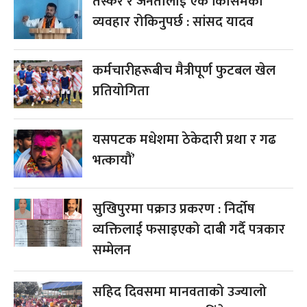
तस्कर र जनतालाई एकै किसिमको
व्यवहार रोकिनुपर्छ : सांसद यादव
कर्मचारीहरूबीच मैत्रीपूर्ण फुटबल खेल
प्रतियोगिता
यसपटक मधेशमा ठेकेदारी प्रथा र गढ
भत्कायौं’
सुखिपुरमा पक्राउ प्रकरण : निर्दोष
व्यक्तिलाई फसाइएको दाबी गर्दै पत्रकार
सम्मेलन
सहिद दिवसमा मानवताको उज्यालो