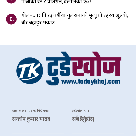
मन्त्रीको रेट ८ प्रतिशत, दलालको २० !
गोलबजारकी १३ वर्षीया गुलसनाको मृत्यूको रहस्य खुल्यो,
६.
बीर बहादुर पक्राउ
अध्यक्ष तथा प्रबन्ध निर्देशक:
टुडेखोज टीम :
सन्तोष कुमार यादव
सबै हेर्नुहोस्