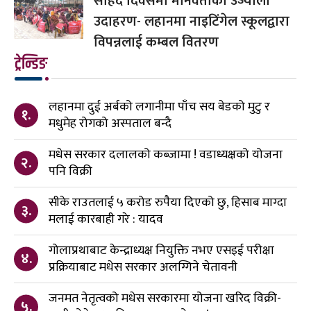
सहिद दिवसमा मानवताको उज्यालो
उदाहरण- लहानमा नाइटिंगेल स्कूलद्वारा
विपन्नलाई कम्बल वितरण
ट्रेन्डिङ
लहानमा दुई अर्बको लगानीमा पाँच सय बेडको मुटु र
१.
मधुमेह रोगको अस्पताल बन्दै
मधेस सरकार दलालको कब्जामा ! वडाध्यक्षको योजना
२.
पनि विक्री
सीके राउतलाई ५ करोड रुपैया दिएको छु, हिसाब माग्दा
३.
मलाई कारबाही गरे : यादव
गोलाप्रथाबाट केन्द्राध्यक्ष नियुक्ति नभए एसइई परीक्षा
४.
प्रक्रियाबाट मधेस सरकार अलग्गिने चेतावनी
जनमत नेतृत्वको मधेस सरकारमा योजना खरिद विक्री-
५.