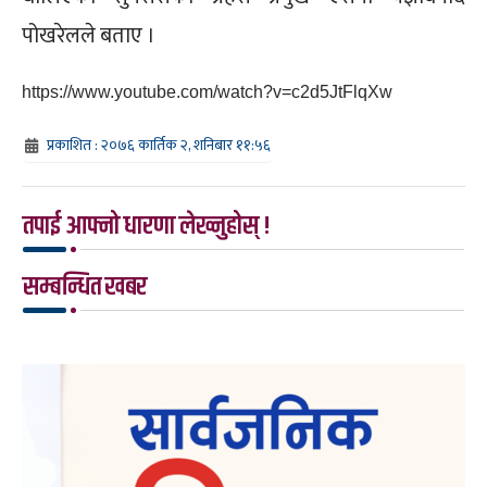
पोखरेलले बताए ।
https://www.youtube.com/watch?v=c2d5JtFlqXw
प्रकाशित : २०७६ कार्तिक २, शनिबार ११:५६
तपाई आफ्नो धारणा लेख्नुहोस् !
सम्बन्धित खबर