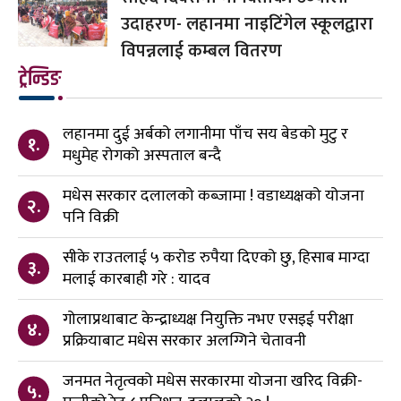
उदाहरण- लहानमा नाइटिंगेल स्कूलद्वारा
विपन्नलाई कम्बल वितरण
ट्रेन्डिङ
लहानमा दुई अर्बको लगानीमा पाँच सय बेडको मुटु र
१.
मधुमेह रोगको अस्पताल बन्दै
मधेस सरकार दलालको कब्जामा ! वडाध्यक्षको योजना
२.
पनि विक्री
सीके राउतलाई ५ करोड रुपैया दिएको छु, हिसाब माग्दा
३.
मलाई कारबाही गरे : यादव
गोलाप्रथाबाट केन्द्राध्यक्ष नियुक्ति नभए एसइई परीक्षा
४.
प्रक्रियाबाट मधेस सरकार अलग्गिने चेतावनी
जनमत नेतृत्वको मधेस सरकारमा योजना खरिद विक्री-
५.