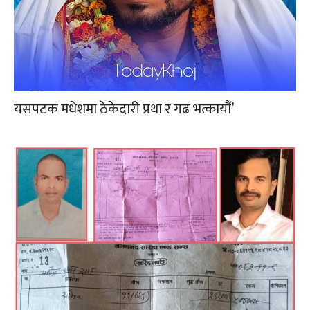
यसपटक मधेशमा ठेकेदारी प्रथा र गढ भत्कायौं’