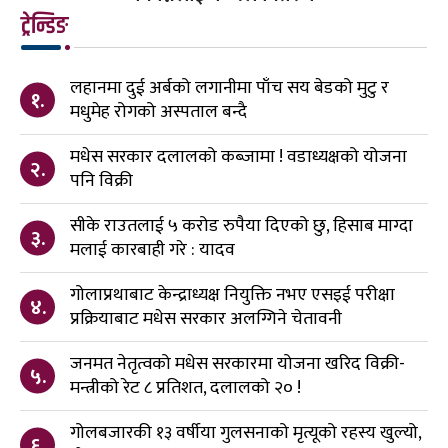
ट्रेन्डिङ
लहानमा दुई अर्बको लगानीमा पाँच सय बेडको मुटु र
१.
मधुमेह रोगको अस्पताल बन्दै
मधेस सरकार दलालको कब्जामा ! वडाध्यक्षको योजना
२.
पनि विक्री
सीके राउतलाई ५ करोड रुपैया दिएको छु, हिसाब माग्दा
३.
मलाई कारबाही गरे : यादव
गोलाप्रथाबाट केन्द्राध्यक्ष नियुक्ति नभए एसइई परीक्षा
४.
प्रक्रियाबाट मधेस सरकार अलग्गिने चेतावनी
जनमत नेतृत्वको मधेस सरकारमा योजना खरिद विक्री-
५.
मन्त्रीको रेट ८ प्रतिशत, दलालको २० !
गोलबजारकी १३ वर्षीया गुलसनाको मृत्यूको रहस्य खुल्यो,
६.