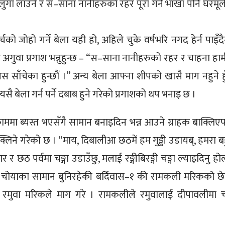
 लुगा लाउने र स–साना नानीहरुको रहर पूरा गर्ने भाखा पनि घरमूल
चको जोहो गर्ने बेला यही हो, अहिले चुके वर्षभरि नगद हेर्न पाइँदै
ा अगुवा प्रगाश भन्नुहुन्छ – “स–साना नानीहरुको रहर र चाहना हाम
आस साँचेका हुन्छौं ।” अन्य बेला आफ्ना शीपको खासै माग नहुने हु
ै बेला गर्न पर्ने दबाब हुने गरेको प्रगाशको थप भनाइ छ ।
मा ब्यस्त भएसँगै सामान बनाइदिन भन्न आउने ग्राहक बाक्लिए
िने गरेको छ । “माय, दिबालीआ छठमें हम गुड्डी उडायब्, हमरा बह
हार र छठ पर्वमा चङ्गा उडाउँछु, मलाई रङ्गीबिरङ्गी चङ्गा ल्याइदिनु ह
र चोयाका सामान बुनिरहेकी बर्दिवास–१ की रामकली मरिकको छे
ा रमुवा मरिकले माग गरे । रामकलीले रमुवालाई दीपावलीमा चङ