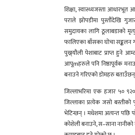
शिक्षा, स्वास्थ्यजस्ता आधारभूत
पराले झोपडीमा पुस्तौंदेखि ग
समुदायका लागि ठूलाबडाको मृत्यु ह
फालिएका बाँसका घोचा सङ्कलन गरेर
पुख्र्यौली पेशाबाट प्राप्त हुन
आपूmहरुले पनि निष्ठापूर्वक मनाउन
बनाउने गरिएको डोमहरु बताउँछन्
जिल्लाभरिमा एक हजार ५० ९२०
जिल्लाका प्रत्येक जसो बस्तीको 
भेटिन्छन् । मधेशमा अत्यन्त पछि 
कोशेली बनाउने, स–साना नानीको र
कमाइबाट हुने गरेको छ ।