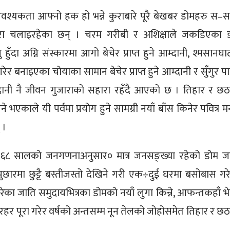
 आवश्यकता आफ्नो हक हो भन्ने कुराबारे पूरै बेखबर डोमहरु स–स
ुजारा चलाइरहेका छन् । चरम गरीबी र अशिक्षाले जकडिएका 
ुँदा अग्नि संस्कारमा आगो बेचेर प्राप्त हुने आम्दानी, श्मसानघा
 बनाइएका चोयाका सामान बेचेर प्राप्त हुने आम्दानी र सुँगुर पाल
े आम्दानी नै जीवन गुजाराको सहारा रहँदै आएको छ । तिहार र छठ 
े भएकाले यी पर्वमा प्रयोग हुने सामग्री नयाँ बाँस किनेर पवित्र म
 ।
६८ सालको जनगणनाअनुसार० मात्र जनसङ्ख्या रहेको डोम ज
पुछारमा छुट्टै बस्तीजस्तो देखिने गरी एक÷दुई घरमा बसोबास गर
परेका जाति समुदायभित्रका डोमको नयाँ लुगा किन्ने, आफन्तकहाँ भे
हर पूरा गरेर वर्षको अन्तसम्म नून तेलको जोहोसमेत तिहार र छ