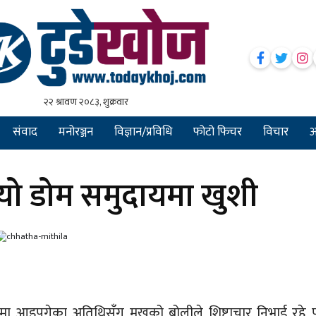
संवाद
मनोरञ्जन
विज्ञान/प्रविधि
फोटो फिचर
विचार
अन
ायो डोम समुदायमा खुशी
ा आइपुगेका अतिथिसँग मुखको बोलीले शिष्टाचार निभाई रहे 