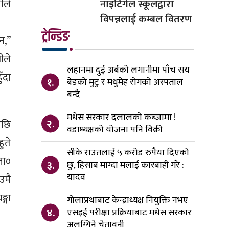
ीले
नाइटिंगेल स्कूलद्वारा
विपन्नलाई कम्बल वितरण
ट्रेन्डिङ
न,”
ीले
लहानमा दुई अर्बको लगानीमा पाँच सय
ँदा
१.
बेडको मुटु र मधुमेह रोगको अस्पताल
बन्दै
मधेस सरकार दलालको कब्जामा !
२.
पछि
वडाध्यक्षको योजना पनि विक्री
ुते
सीके राउतलाई ५ करोड रुपैया दिएको
ोला०
३.
छु, हिसाब माग्दा मलाई कारबाही गरे :
यादव
उमै
्गा
गोलाप्रथाबाट केन्द्राध्यक्ष नियुक्ति नभए
४.
एसइई परीक्षा प्रक्रियाबाट मधेस सरकार
अलग्गिने चेतावनी