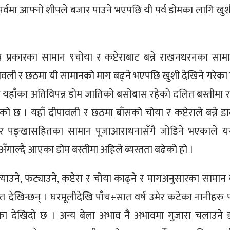
ठ पर्वमा आफ्नो शीपले बजार पाउने भएपछि यी पर्व डोमका लागि खुश
न्न प्रकारका सामान ९चोया र कप्टेराबाट बन्ने राखनधरनका साम
पावली र छठमा यी सामानको माग बढ्ने भएपछि खुशी देखिने गरेका ह
यहाँका अतिविपन्न डोम जातिको बसोबास रहेको दलित बस्तीमा राम
को छ । यहाँ दीपावली र छठमा बाँसको चोया र कप्टेराले बन्ने डा
ँ र पङ्खासहितका सामान पूजाआराधनासँगै जोडिने भएकाले यस
 अँगाल्दै आएका डोम बस्तीमा अहिले ब्यस्तता बढेको हो ।
ाउने, फट्याउने, कप्टेरा र चोया काढ्ने र मागअनुसारका सामान बुन
त देखिन्छन् । घरमूलीदेखि पाँच÷सात वर्ष उमेर कटेका नानीहरु 
 देखिदो छ । अन्य बेला अभाव नै अभावमा गुजारा चलाउने 