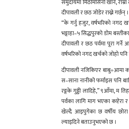
समुदायमा मिठोमसिनो खाने, राम्रा
दीपावली र छठ जोडेर राख्ने गर्छन् ।
“के गर्नु हजुर, वर्षभरिको नगद खर्
भङ्गाहा–५ सिद्धपुरको डोम बस्तीक
दीपावली र छठ पर्वमा पूरा गर्ने 
वर्षभरिको नगद खर्चको जोहो पनि यस
दीपावली नजिकिएर बाबु÷आमा काम
स–साना नानीको फर्माइस पनि बाक्ल
रङ्गके गुड्डी लादिहे,” ९आँमा, म ति
पर्वका लागि माग भएका कप्टेरा 
खेल्दै आइपुगेका छ वर्षीय छोर
ल्याइदिने बताउनुभएको छ ।