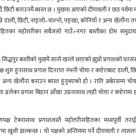
न्दै छिटी बनाउनमै ब्यस्त छ । मुखमा आएको दीपावली र छठ पर्वमा 
ने डाली, छिटी, नाङ्लो–चाल्नो, पङ्खा, कोनियाँ र अन्य खेलौंना त
ाशसहितका महोत्तरीका सबैजसो गाउँ÷नगर बस्तीका डोम समुदा
सिद्धपुर बस्तीको मुखमै सानो खरले छाएको झुप्रो प्रगाशको घरसं
पक्ष शुरु हुनासाथ प्रगाश दिनरात नभनी चोया र कप्टेराबाट डाली, छि
र अन्य खेलौंना बनाउन ब्यस्त हुनुभएको हो । राति अबेरसम्म चोय
ा ढलेका प्रगाश बिहान आँखा उघ्रनासाथ त्यही चोया र कप्टेरामा 
णपक्ष टेक्नासाथ प्रगाशजस्तै महोत्तरीसहितका मध्यपूर्वी तरा
ा खुशी झल्कन्छ । यो पक्षको अन्तिममा पर्ने दीपावली र त्यसलगत