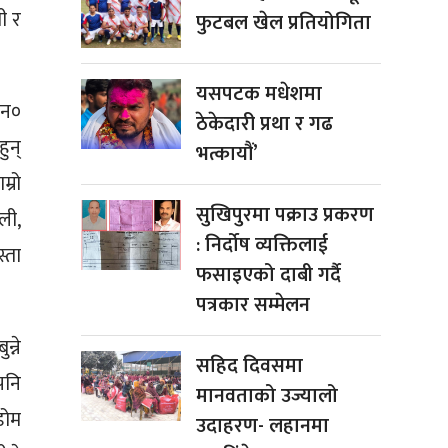
ी र
फुटबल खेल प्रतियोगिता
यसपटक मधेशमा
ान०
ठेकेदारी प्रथा र गढ
ुन्
भत्कायौं’
्रो
सुखिपुरमा पक्राउ प्रकरण
ली,
: निर्दोष व्यक्तिलाई
्ता
फसाइएको दाबी गर्दै
पत्रकार सम्मेलन
्ने
सहिद दिवसमा
पनि
मानवताको उज्यालो
डोम
उदाहरण- लहानमा