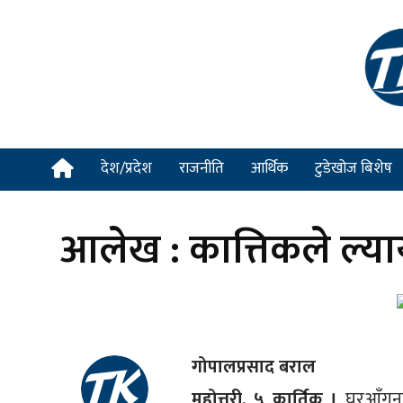
देश/प्रदेश
राजनीति
आर्थिक
टुडेखोज बिशेष
आलेख : कात्तिकले ल्य
गोपालप्रसाद बराल
महोत्तरी, ५ कार्तिक ।
घरआँगनम