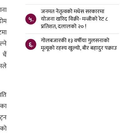
ाना
जनमत नेतृत्वको मधेस सरकारमा
५.
योजना खरिद विक्री- मन्त्रीको रेट ८
डोम
प्रतिशत, दलालको २० !
टमा
गोलबजारकी १३ वर्षीया गुलसनाको
्ने
६.
मृत्यूको रहस्य खुल्यो, बीर बहादुर पक्राउ
चैं
नले
ाति
ेका
ट्न
ठको