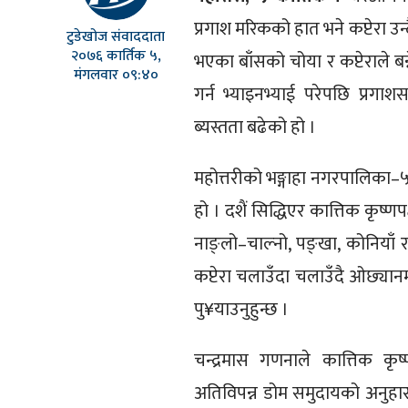
प्रगाश मरिकको हात भने कप्टेरा उ
टुडेखोज संवाददाता
२०७६ कार्तिक ५,
भएका बाँसको चोया र कप्टेराले बन्
मंगलवार ०९:४०
गर्न भ्याइनभ्याई परेपछि प्रग
ब्यस्तता बढेको हो ।
महोत्तरीको भङ्गाहा नगरपालिका–५ 
हो । दशैं सिद्धिएर कात्तिक कृष्ण
नाङ्लो–चाल्नो, पङ्खा, कोनियाँ 
कप्टेरा चलाउँदा चलाउँदै ओछ्यानम
पु¥याउनुहुन्छ ।
चन्द्रमास गणनाले कात्तिक कृष्
अतिविपन्न डोम समुदायको अनुहारम