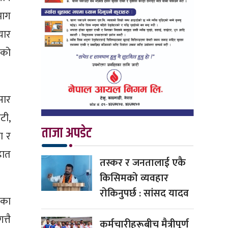
माग
यार
यको
सार
टी,
ताजा अपडेट
ा र
हात
तस्कर र जनतालाई एकै
किसिमको व्यवहार
रोकिनुपर्छ : सांसद यादव
ईका
्तै
कर्मचारीहरूबीच मैत्रीपूर्ण