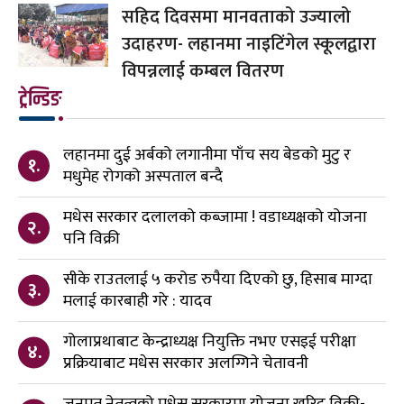
सहिद दिवसमा मानवताको उज्यालो
उदाहरण- लहानमा नाइटिंगेल स्कूलद्वारा
विपन्नलाई कम्बल वितरण
ट्रेन्डिङ
लहानमा दुई अर्बको लगानीमा पाँच सय बेडको मुटु र
१.
मधुमेह रोगको अस्पताल बन्दै
मधेस सरकार दलालको कब्जामा ! वडाध्यक्षको योजना
२.
पनि विक्री
सीके राउतलाई ५ करोड रुपैया दिएको छु, हिसाब माग्दा
३.
मलाई कारबाही गरे : यादव
गोलाप्रथाबाट केन्द्राध्यक्ष नियुक्ति नभए एसइई परीक्षा
४.
प्रक्रियाबाट मधेस सरकार अलग्गिने चेतावनी
जनमत नेतृत्वको मधेस सरकारमा योजना खरिद विक्री-