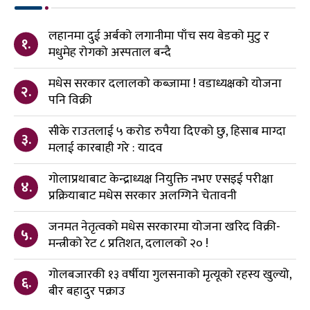
लहानमा दुई अर्बको लगानीमा पाँच सय बेडको मुटु र
१.
मधुमेह रोगको अस्पताल बन्दै
मधेस सरकार दलालको कब्जामा ! वडाध्यक्षको योजना
२.
पनि विक्री
सीके राउतलाई ५ करोड रुपैया दिएको छु, हिसाब माग्दा
३.
मलाई कारबाही गरे : यादव
गोलाप्रथाबाट केन्द्राध्यक्ष नियुक्ति नभए एसइई परीक्षा
४.
प्रक्रियाबाट मधेस सरकार अलग्गिने चेतावनी
जनमत नेतृत्वको मधेस सरकारमा योजना खरिद विक्री-
५.
मन्त्रीको रेट ८ प्रतिशत, दलालको २० !
गोलबजारकी १३ वर्षीया गुलसनाको मृत्यूको रहस्य खुल्यो,
६.
बीर बहादुर पक्राउ