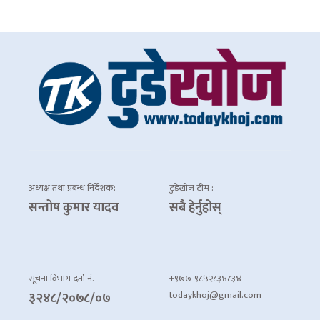
अध्यक्ष तथा प्रबन्ध निर्देशक:
टुडेखोज टीम :
सन्तोष कुमार यादव
सबै हेर्नुहोस्
सूचना विभाग दर्ता नं.
+९७७-९८५२८३४८३४
todaykhoj@gmail.com
३२४८/२०७८/०७