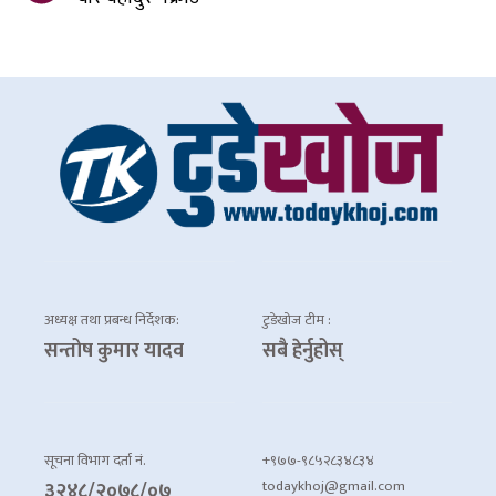
अध्यक्ष तथा प्रबन्ध निर्देशक:
टुडेखोज टीम :
सन्तोष कुमार यादव
सबै हेर्नुहोस्
सूचना विभाग दर्ता नं.
+९७७-९८५२८३४८३४
todaykhoj@gmail.com
३२४८/२०७८/०७