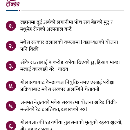
ट्रेन्डिङ
लहानमा दुई अर्बको लगानीमा पाँच सय बेडको मुटु र
१.
मधुमेह रोगको अस्पताल बन्दै
मधेस सरकार दलालको कब्जामा ! वडाध्यक्षको योजना
२.
पनि विक्री
सीके राउतलाई ५ करोड रुपैया दिएको छु, हिसाब माग्दा
३.
मलाई कारबाही गरे : यादव
गोलाप्रथाबाट केन्द्राध्यक्ष नियुक्ति नभए एसइई परीक्षा
४.
प्रक्रियाबाट मधेस सरकार अलग्गिने चेतावनी
जनमत नेतृत्वको मधेस सरकारमा योजना खरिद विक्री-
५.
मन्त्रीको रेट ८ प्रतिशत, दलालको २० !
गोलबजारकी १३ वर्षीया गुलसनाको मृत्यूको रहस्य खुल्यो,
६.
बीर बहादुर पक्राउ