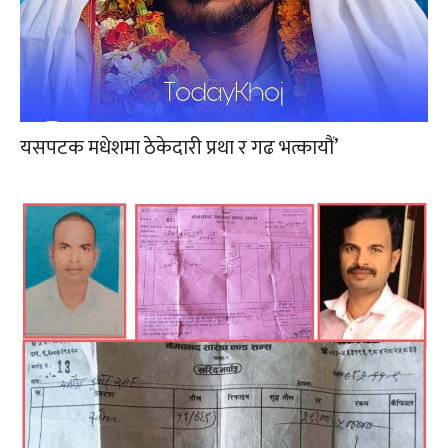
यसपटक मधेशमा ठेकेदारी प्रथा र गढ भत्कायौं’