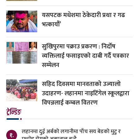
यसपटक मधेशमा ठेकेदारी प्रथा र गढ
भत्कायौं’
सुखिपुरमा पक्राउ प्रकरण : निर्दोष
व्यक्तिलाई फसाइएको दाबी गर्दै पत्रकार
सम्मेलन
सहिद दिवसमा मानवताको उज्यालो
उदाहरण- लहानमा नाइटिंगेल स्कूलद्वारा
विपन्नलाई कम्बल वितरण
ट्रेन्डिङ
लहानमा दुई अर्बको लगानीमा पाँच सय बेडको मुटु र
१.
मधुमेह रोगको अस्पताल बन्दै