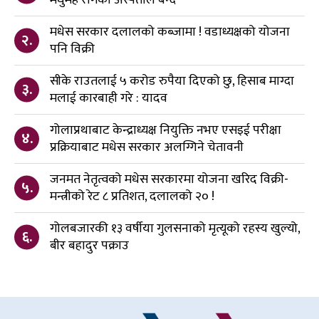
मधेस सरकार दलालको कब्जामा ! वडाध्यक्षको योजना
२.
पनि विक्री
सीके राउतलाई ५ करोड रुपैया दिएको छु, हिसाब माग्दा
३.
मलाई कारबाही गरे : यादव
गोलाप्रथाबाट केन्द्राध्यक्ष नियुक्ति नभए एसइई परीक्षा
४.
प्रक्रियाबाट मधेस सरकार अलग्गिने चेतावनी
जनमत नेतृत्वको मधेस सरकारमा योजना खरिद विक्री-
५.
मन्त्रीको रेट ८ प्रतिशत, दलालको २० !
गोलबजारकी १३ वर्षीया गुलसनाको मृत्यूको रहस्य खुल्यो,
६.
बीर बहादुर पक्राउ