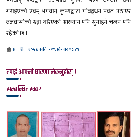
भगवान् इन्द्रद्वारा व्रजमाथि कुपित भएर घनघोर वर्षा
गराइएको एवम् भगवान् कृष्णद्वारा गोवद्र्धन पर्वत उठाएर
व्रजवासीको रक्षा गरिएको आख्यान पनि सुनाइने चलन पनि
रहेको छ ।
प्रकाशित : २०७६ कार्तिक ११, सोमबार ०८:४१
तपाई आफ्नो धारणा लेख्नुहोस् !
सम्बन्धित खबर