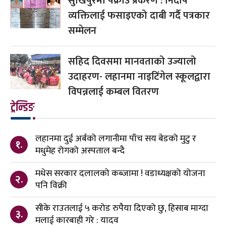
सुखिपुरमा पक्राउ प्रकरण : निर्दोष
व्यक्तिलाई फसाइएको दाबी गर्दै पत्रकार
सम्मेलन
सहिद दिवसमा मानवताको उज्यालो
उदाहरण- लहानमा नाइटिंगेल स्कूलद्वारा
विपन्नलाई कम्बल वितरण
ट्रेन्डिङ
लहानमा दुई अर्बको लगानीमा पाँच सय बेडको मुटु र
१.
मधुमेह रोगको अस्पताल बन्दै
मधेस सरकार दलालको कब्जामा ! वडाध्यक्षको योजना
२.
पनि विक्री
सीके राउतलाई ५ करोड रुपैया दिएको छु, हिसाब माग्दा
३.
मलाई कारबाही गरे : यादव