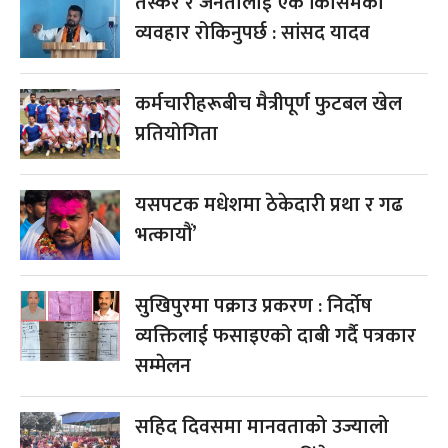
तस्कर र जनतालाई एकै किसिमको
व्यवहार रोकिनुपर्छ : सांसद यादव
कर्मचारीहरूबीच मैत्रीपूर्ण फुटबल खेल
प्रतियोगिता
यसपटक मधेशमा ठेकेदारी प्रथा र गढ
भत्कायौं’
सुखिपुरमा पक्राउ प्रकरण : निर्दोष
व्यक्तिलाई फसाइएको दाबी गर्दै पत्रकार
सम्मेलन
सहिद दिवसमा मानवताको उज्यालो