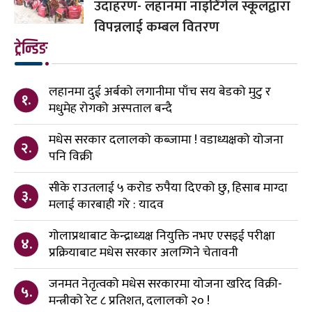
उदाहरण- लहानमा नाइटिंगेल स्कूलद्वारा
विपन्नलाई कम्बल वितरण
ट्रेन्डिङ
लहानमा दुई अर्बको लगानीमा पाँच सय बेडको मुटु र
१.
मधुमेह रोगको अस्पताल बन्दै
मधेस सरकार दलालको कब्जामा ! वडाध्यक्षको योजना
२.
पनि विक्री
सीके राउतलाई ५ करोड रुपैया दिएको छु, हिसाब माग्दा
३.
मलाई कारबाही गरे : यादव
गोलाप्रथाबाट केन्द्राध्यक्ष नियुक्ति नभए एसइई परीक्षा
४.
प्रक्रियाबाट मधेस सरकार अलग्गिने चेतावनी
जनमत नेतृत्वको मधेस सरकारमा योजना खरिद विक्री-
५.
मन्त्रीको रेट ८ प्रतिशत, दलालको २० !