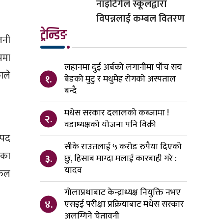
नाइटिंगेल स्कूलद्वारा
विपन्नलाई कम्बल वितरण
ट्रेन्डिङ
लनी
पमा
लहानमा दुई अर्बको लगानीमा पाँच सय
ाले
१.
बेडको मुटु र मधुमेह रोगको अस्पताल
बन्दै
मधेस सरकार दलालको कब्जामा !
२.
वडाध्यक्षको योजना पनि विक्री
्पद
सीके राउतलाई ५ करोड रुपैया दिएको
िका
३.
छु, हिसाब माग्दा मलाई कारबाही गरे :
यादव
सफल
गोलाप्रथाबाट केन्द्राध्यक्ष नियुक्ति नभए
४.
एसइई परीक्षा प्रक्रियाबाट मधेस सरकार
अलग्गिने चेतावनी