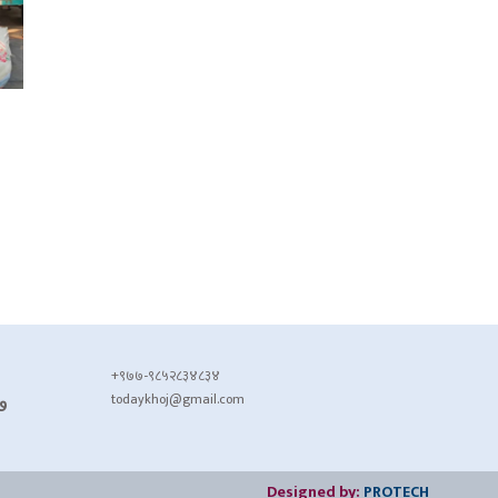
+९७७-९८५२८३४८३४
todaykhoj@gmail.com
७
Designed by:
PROTECH