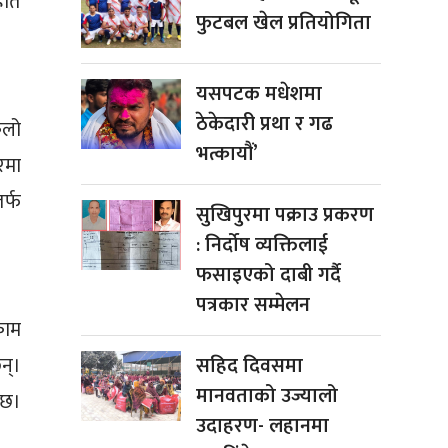
हात
फुटबल खेल प्रतियोगिता
यसपटक मधेशमा
ठेकेदारी प्रथा र गढ
िलो
भत्कायौं’
रमा
र्फ
सुखिपुरमा पक्राउ प्रकरण
: निर्दोष व्यक्तिलाई
फसाइएको दाबी गर्दै
पत्रकार सम्मेलन
काम
न्।
सहिद दिवसमा
मानवताको उज्यालो
ेछ।
उदाहरण- लहानमा