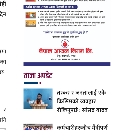
ोही
दिन
नमा
िका
ेछ।
ताजा अपडेट
तस्कर र जनतालाई एकै
किसिमको व्यवहार
म र
रोकिनुपर्छ : सांसद यादव
पनि
कर्मचारीहरूबीच मैत्रीपूर्ण