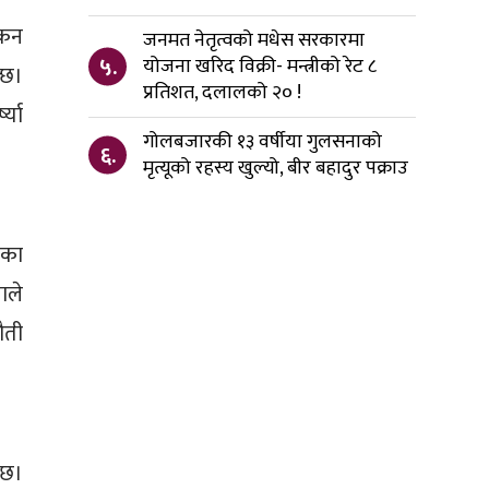
ंकन
जनमत नेतृत्वको मधेस सरकारमा
५.
योजना खरिद विक्री- मन्त्रीको रेट ८
्छ।
प्रतिशत, दलालको २० !
्या
गोलबजारकी १३ वर्षीया गुलसनाको
६.
मृत्यूको रहस्य खुल्यो, बीर बहादुर पक्राउ
एका
ाले
ौती
ेछ।