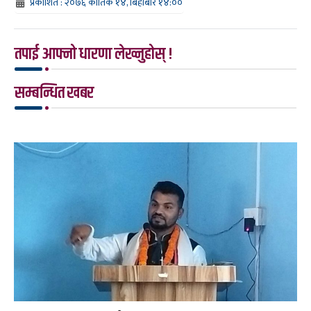
प्रकाशित : २०७६ कार्तिक १४, बिहीबार १४:००
तपाई आफ्नो धारणा लेख्नुहोस् !
सम्बन्धित खबर