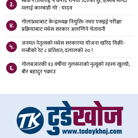
सीके राउतलाई ५ करोड रुपैया दिएको छु, हिसाब माग्दा
३.
मलाई कारबाही गरे : यादव
गोलाप्रथाबाट केन्द्राध्यक्ष नियुक्ति नभए एसइई परीक्षा
४.
प्रक्रियाबाट मधेस सरकार अलग्गिने चेतावनी
जनमत नेतृत्वको मधेस सरकारमा योजना खरिद विक्री-
५.
मन्त्रीको रेट ८ प्रतिशत, दलालको २० !
गोलबजारकी १३ वर्षीया गुलसनाको मृत्यूको रहस्य खुल्यो,
६.
बीर बहादुर पक्राउ