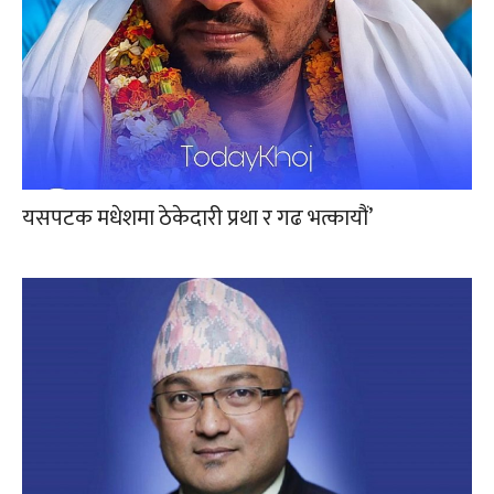
यसपटक मधेशमा ठेकेदारी प्रथा र गढ भत्कायौं’