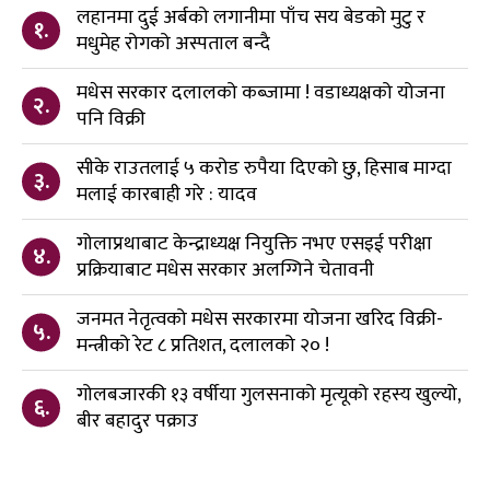
लहानमा दुई अर्बको लगानीमा पाँच सय बेडको मुटु र
१.
मधुमेह रोगको अस्पताल बन्दै
मधेस सरकार दलालको कब्जामा ! वडाध्यक्षको योजना
२.
पनि विक्री
सीके राउतलाई ५ करोड रुपैया दिएको छु, हिसाब माग्दा
३.
मलाई कारबाही गरे : यादव
गोलाप्रथाबाट केन्द्राध्यक्ष नियुक्ति नभए एसइई परीक्षा
४.
प्रक्रियाबाट मधेस सरकार अलग्गिने चेतावनी
जनमत नेतृत्वको मधेस सरकारमा योजना खरिद विक्री-
५.
मन्त्रीको रेट ८ प्रतिशत, दलालको २० !
गोलबजारकी १३ वर्षीया गुलसनाको मृत्यूको रहस्य खुल्यो,
६.
बीर बहादुर पक्राउ