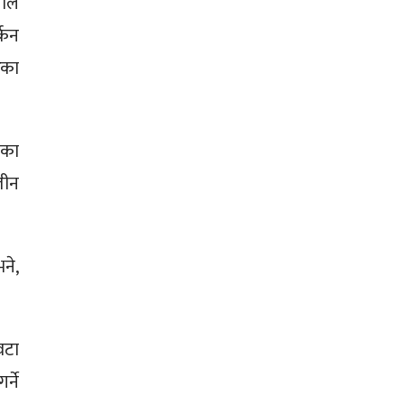
पाल
्कन
ेका
नका
तीन
ने,
वटा
्ने