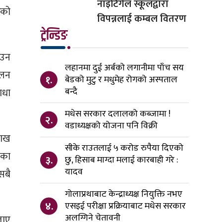
नाइटिंगेल स्कूलद्वारा
रको
विपन्नलाई कम्बल वितरण
ट्रेन्डिङ
आउन
लहानमा दुई अर्बको लगानीमा पाँच सय
ालन
१.
बेडको मुटु र मधुमेह रोगको अस्पताल
बन्दै
ाधा
मधेस सरकार दलालको कब्जामा !
२.
वडाध्यक्षको योजना पनि विक्री
लाख
सीके राउतलाई ५ करोड रुपैया दिएको
णका
३.
छु, हिसाब माग्दा मलाई कारबाही गरे :
यादव
सबै
गोलाप्रथाबाट केन्द्राध्यक्ष नियुक्ति नभए
४.
एसइई परीक्षा प्रक्रियाबाट मधेस सरकार
अलग्गिने चेतावनी
ताए