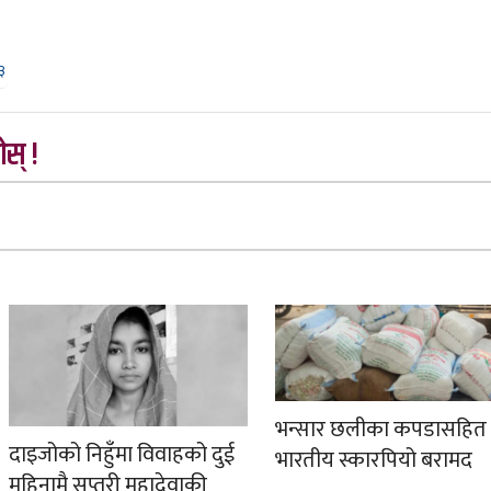
३
स् !
भन्सार छलीका कपडासहित
दाइजोको निहुँमा विवाहको दुई
भारतीय स्कारपियो बरामद
महिनामै सप्तरी महादेवाकी