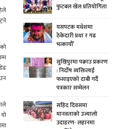
फुटबल खेल प्रतियोगिता
िले
्ने
यसपटक मधेशमा
ठेकेदारी प्रथा र गढ
भत्कायौं’
ेको
म्म
सुखिपुरमा पक्राउ प्रकरण
डेढ
: निर्दोष व्यक्तिलाई
ाउन
फसाइएको दाबी गर्दै
पत्रकार सम्मेलन
गले
सहिद दिवसमा
मानवताको उज्यालो
 यो
उदाहरण- लहानमा
णमा