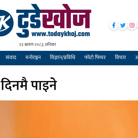
संवाद
मनोरञ्जन
विज्ञान/प्रविधि
फोटो फिचर
विचार
अन
 दिनमै पाइने