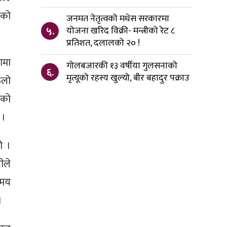
नको
जनमत नेतृत्वको मधेस सरकारमा
५.
योजना खरिद विक्री- मन्त्रीको रेट ८
प्रतिशत, दलालको २० !
ामा
गोलबजारकी १३ वर्षीया गुलसनाको
६.
मृत्यूको रहस्य खुल्यो, बीर बहादुर पक्राउ
ूलो
ेको
 ।
ो ।
हीले
समय
।