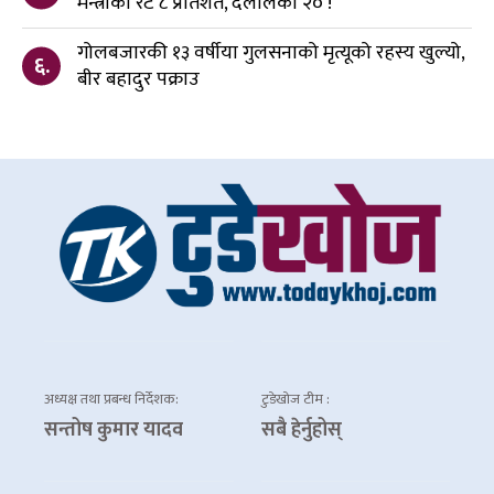
मन्त्रीको रेट ८ प्रतिशत, दलालको २० !
गोलबजारकी १३ वर्षीया गुलसनाको मृत्यूको रहस्य खुल्यो,
६.
बीर बहादुर पक्राउ
अध्यक्ष तथा प्रबन्ध निर्देशक:
टुडेखोज टीम :
सन्तोष कुमार यादव
सबै हेर्नुहोस्