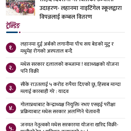
उदाहरण- लहानमा नाइटिंगेल स्कूलद्वारा
विपन्नलाई कम्बल वितरण
ट्रेन्डिङ
लहानमा दुई अर्बको लगानीमा पाँच सय बेडको मुटु र
१.
मधुमेह रोगको अस्पताल बन्दै
मधेस सरकार दलालको कब्जामा ! वडाध्यक्षको योजना
२.
पनि विक्री
सीके राउतलाई ५ करोड रुपैया दिएको छु, हिसाब माग्दा
३.
मलाई कारबाही गरे : यादव
गोलाप्रथाबाट केन्द्राध्यक्ष नियुक्ति नभए एसइई परीक्षा
४.
प्रक्रियाबाट मधेस सरकार अलग्गिने चेतावनी
जनमत नेतृत्वको मधेस सरकारमा योजना खरिद विक्री-
५.