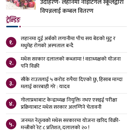
उदाहरण- लहानमा नाइटिंगेल स्कूलद्वारा
विपन्नलाई कम्बल वितरण
ट्रेन्डिङ
लहानमा दुई अर्बको लगानीमा पाँच सय बेडको मुटु र
१.
मधुमेह रोगको अस्पताल बन्दै
मधेस सरकार दलालको कब्जामा ! वडाध्यक्षको योजना
२.
पनि विक्री
सीके राउतलाई ५ करोड रुपैया दिएको छु, हिसाब माग्दा
३.
मलाई कारबाही गरे : यादव
गोलाप्रथाबाट केन्द्राध्यक्ष नियुक्ति नभए एसइई परीक्षा
४.
प्रक्रियाबाट मधेस सरकार अलग्गिने चेतावनी
जनमत नेतृत्वको मधेस सरकारमा योजना खरिद विक्री-
५.
मन्त्रीको रेट ८ प्रतिशत, दलालको २० !