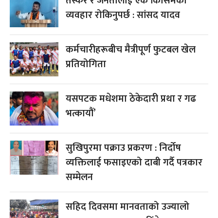
तस्कर र जनतालाई एकै किसिमको
व्यवहार रोकिनुपर्छ : सांसद यादव
कर्मचारीहरूबीच मैत्रीपूर्ण फुटबल खेल
प्रतियोगिता
यसपटक मधेशमा ठेकेदारी प्रथा र गढ
भत्कायौं’
सुखिपुरमा पक्राउ प्रकरण : निर्दोष
व्यक्तिलाई फसाइएको दाबी गर्दै पत्रकार
सम्मेलन
सहिद दिवसमा मानवताको उज्यालो