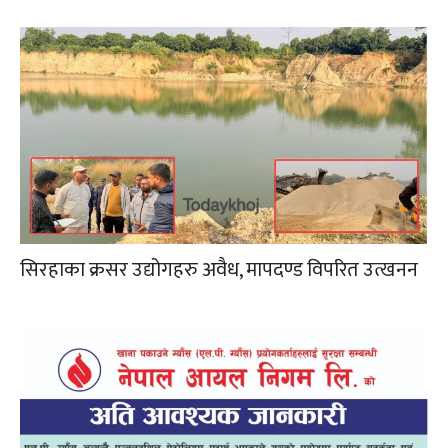
सिरहाका क्रसर उद्योगहरु अवैध, मापदण्ड विपरित उत्खनन