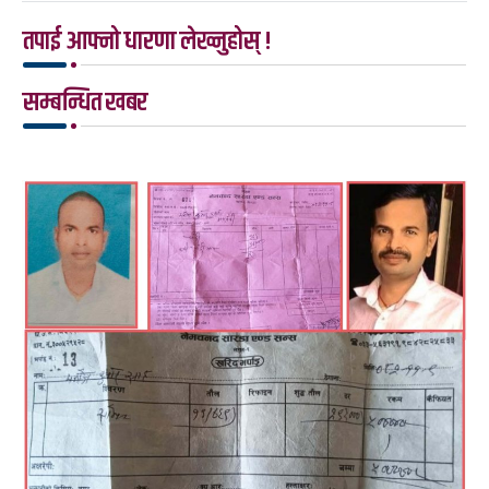
तपाई आफ्नो धारणा लेख्नुहोस् !
सम्बन्धित खबर