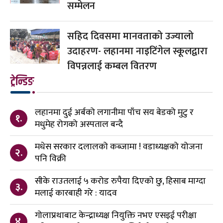
सम्मेलन
सहिद दिवसमा मानवताको उज्यालो
उदाहरण- लहानमा नाइटिंगेल स्कूलद्वारा
विपन्नलाई कम्बल वितरण
ट्रेन्डिङ
लहानमा दुई अर्बको लगानीमा पाँच सय बेडको मुटु र
१.
मधुमेह रोगको अस्पताल बन्दै
मधेस सरकार दलालको कब्जामा ! वडाध्यक्षको योजना
२.
पनि विक्री
सीके राउतलाई ५ करोड रुपैया दिएको छु, हिसाब माग्दा
३.
मलाई कारबाही गरे : यादव
गोलाप्रथाबाट केन्द्राध्यक्ष नियुक्ति नभए एसइई परीक्षा
४.