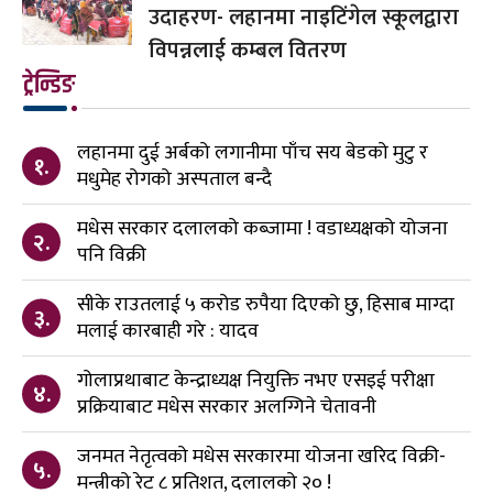
उदाहरण- लहानमा नाइटिंगेल स्कूलद्वारा
विपन्नलाई कम्बल वितरण
ट्रेन्डिङ
लहानमा दुई अर्बको लगानीमा पाँच सय बेडको मुटु र
१.
मधुमेह रोगको अस्पताल बन्दै
मधेस सरकार दलालको कब्जामा ! वडाध्यक्षको योजना
२.
पनि विक्री
सीके राउतलाई ५ करोड रुपैया दिएको छु, हिसाब माग्दा
३.
मलाई कारबाही गरे : यादव
गोलाप्रथाबाट केन्द्राध्यक्ष नियुक्ति नभए एसइई परीक्षा
४.
प्रक्रियाबाट मधेस सरकार अलग्गिने चेतावनी
जनमत नेतृत्वको मधेस सरकारमा योजना खरिद विक्री-
५.
मन्त्रीको रेट ८ प्रतिशत, दलालको २० !