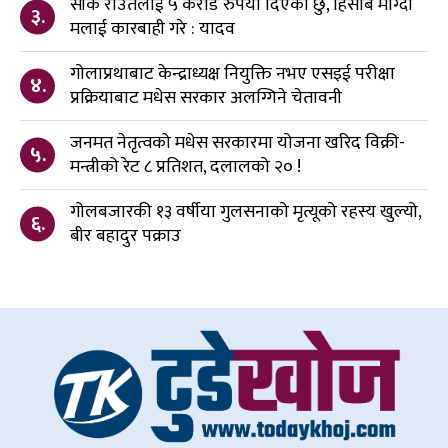
सीके राउतलाई ५ करोड रुपैया दिएको छु, हिसाब माग्दा
३.
मलाई कारबाही गरे : यादव
गोलाप्रथाबाट केन्द्राध्यक्ष नियुक्ति नभए एसइई परीक्षा
४.
प्रक्रियाबाट मधेस सरकार अलग्गिने चेतावनी
जनमत नेतृत्वको मधेस सरकारमा योजना खरिद विक्री-
५.
मन्त्रीको रेट ८ प्रतिशत, दलालको २० !
गोलबजारकी १३ वर्षीया गुलसनाको मृत्यूको रहस्य खुल्यो,
६.
बीर बहादुर पक्राउ