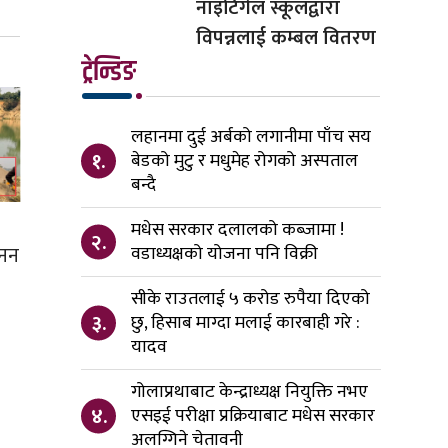
नाइटिंगेल स्कूलद्वारा
विपन्नलाई कम्बल वितरण
ट्रेन्डिङ
लहानमा दुई अर्बको लगानीमा पाँच सय
१.
बेडको मुटु र मधुमेह रोगको अस्पताल
बन्दै
मधेस सरकार दलालको कब्जामा !
२.
खनन
वडाध्यक्षको योजना पनि विक्री
सीके राउतलाई ५ करोड रुपैया दिएको
३.
छु, हिसाब माग्दा मलाई कारबाही गरे :
यादव
गोलाप्रथाबाट केन्द्राध्यक्ष नियुक्ति नभए
४.
एसइई परीक्षा प्रक्रियाबाट मधेस सरकार
अलग्गिने चेतावनी