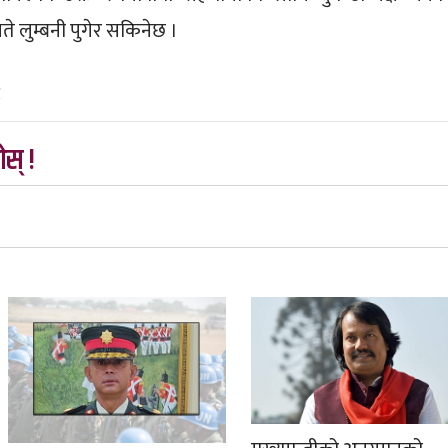
ते लुम्बनी पुगेर सकिनेछ ।
६
स् !