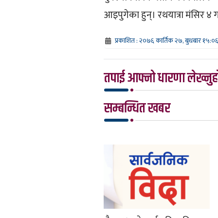
आइपुगेका हुन्। रथयात्रा मंसिर ४ ग
प्रकाशित : २०७६ कार्तिक २७, बुधबार १५:०
तपाई आफ्नो धारणा लेख्नुहो
सम्बन्धित खबर