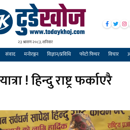
संवाद
मनोरञ्जन
विज्ञान/प्रविधि
फोटो फिचर
विचार
अन
ा ! हिन्दु राष्ट्र फर्काएरै