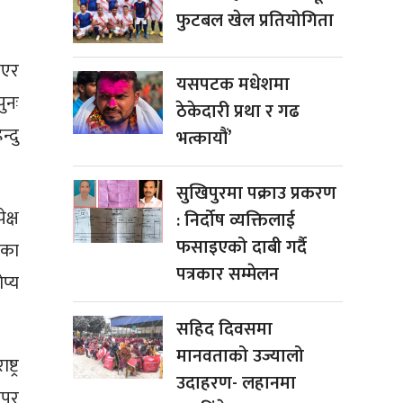
फुटबल खेल प्रतियोगिता
नाएर
यसपटक मधेशमा
ुनः
ठेकेदारी प्रथा र गढ
्दु
भत्कायौं’
सुखिपुरमा पक्राउ प्रकरण
क्ष
: निर्दोष व्यक्तिलाई
फसाइएको दाबी गर्दै
ाणका
पत्रकार सम्मेलन
प्य
सहिद दिवसमा
मानवताको उज्यालो
ट्र
उदाहरण- लहानमा
पुर