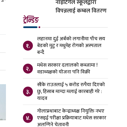
नाइटिंगेल स्कूलद्वारा
विपन्नलाई कम्बल वितरण
ट्रेन्डिङ
लहानमा दुई अर्बको लगानीमा पाँच सय
१.
बेडको मुटु र मधुमेह रोगको अस्पताल
बन्दै
मधेस सरकार दलालको कब्जामा !
२.
वडाध्यक्षको योजना पनि विक्री
सीके राउतलाई ५ करोड रुपैया दिएको
३.
छु, हिसाब माग्दा मलाई कारबाही गरे :
यादव
गोलाप्रथाबाट केन्द्राध्यक्ष नियुक्ति नभए
४.
एसइई परीक्षा प्रक्रियाबाट मधेस सरकार
अलग्गिने चेतावनी