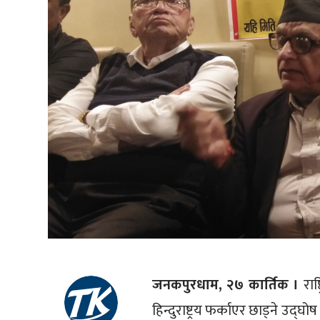
जनकपुरधाम, २७ कार्तिक ।
राष
हिन्दुराष्ट्रय फर्काएर छाड्ने उद्घ