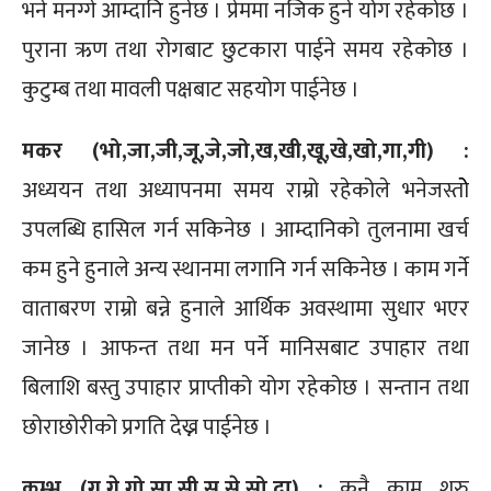
भने मनग्गे आम्दानि हुनेछ । प्रेममा नजिक हुने योग रहेकोछ ।
पुराना ऋण तथा रोगबाट छुटकारा पाईने समय रहेकोछ ।
कुटुम्ब तथा मावली पक्षबाट सहयोग पाईनेछ ।
मकर (भो,जा,जी,जू,जे,जो,ख,खी,खू,खे,खो,गा,गी) :
अध्ययन तथा अध्यापनमा समय राम्रो रहेकोले भनेजस्तोे
उपलब्धि हासिल गर्न सकिनेछ । आम्दानिको तुलनामा खर्च
कम हुने हुनाले अन्य स्थानमा लगानि गर्न सकिनेछ । काम गर्ने
वाताबरण राम्रो बन्ने हुनाले आर्थिक अवस्थामा सुधार भएर
जानेछ । आफन्त तथा मन पर्ने मानिसबाट उपाहार तथा
बिलाशि बस्तु उपाहार प्राप्तीको योग रहेकोछ । सन्तान तथा
छोराछोरीको प्रगति देख्न पाईनेछ ।
कुम्भ (गू,गे,गो,सा,सी,सू,से,सो,दा) :
कुनै काम शुरु