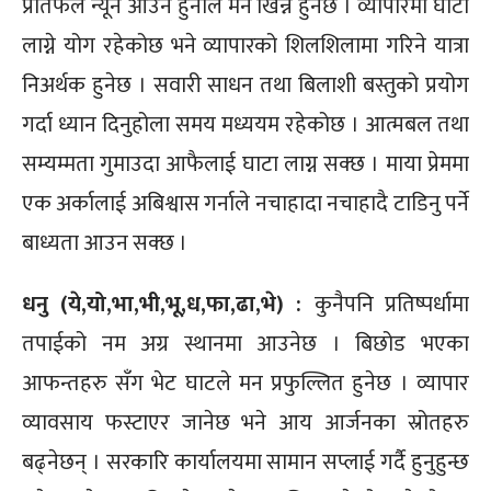
प्रतिफल न्यून आउने हुनाले मन खिन्न हुनेछ । व्यापारमा घाटा
लाग्ने योग रहेकोछ भने व्यापारको शिलशिलामा गरिने यात्रा
निअर्थक हुनेछ । सवारी साधन तथा बिलाशी बस्तुको प्रयोग
गर्दा ध्यान दिनुहोला समय मध्ययम रहेकोछ । आत्मबल तथा
सम्यम्मता गुमाउदा आफैलाई घाटा लाग्न सक्छ । माया प्रेममा
एक अर्कालाई अबिश्वास गर्नाले नचाहादा नचाहादै टाडिनु पर्ने
बाध्यता आउन सक्छ ।
धनु (ये,यो,भा,भी,भू,ध,फा,ढा,भे) :
कुनैपनि प्रतिष्पर्धामा
तपाईको नम अग्र स्थानमा आउनेछ । बिछोड भएका
आफन्तहरु सँग भेट घाटले मन प्रफुल्लित हुनेछ । व्यापार
व्यावसाय फस्टाएर जानेछ भने आय आर्जनका स्रोतहरु
बढ्नेछन् । सरकारि कार्यालयमा सामान सप्लाई गर्दै हुनुहुन्छ