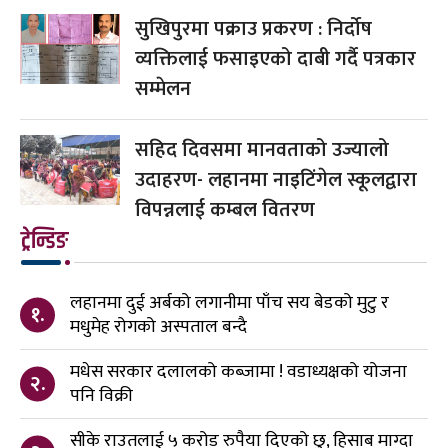
सुखिपुरमा पक्राउ प्रकरण : निर्दोष
व्यक्तिलाई फसाइएको दाबी गर्दै पत्रकार
सम्मेलन
सहिद दिवसमा मानवताको उज्यालो
उदाहरण- लहानमा नाइटिंगेल स्कूलद्वारा
विपन्नलाई कम्बल वितरण
ट्रेन्डिङ
लहानमा दुई अर्बको लगानीमा पाँच सय बेडको मुटु र
१.
मधुमेह रोगको अस्पताल बन्दै
मधेस सरकार दलालको कब्जामा ! वडाध्यक्षको योजना
२.
पनि विक्री
सीके राउतलाई ५ करोड रुपैया दिएको छु, हिसाब माग्दा