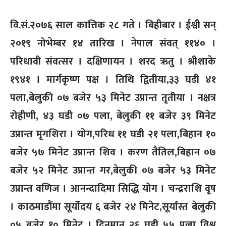
वि.सं.२०७६ साल कात्तिक २८ गते । बिहीबार । ईश्वी सन्
२०१९ नोभेम्बर १४ तारिख । नेपाल संवत् ११४० ।
परिधावी संवत्सर । दक्षिणायन । शरद ऋतु । श्रीशाके
१९४१ । मार्गकृष्ण पक्ष । तिथि द्वितीया,३३ घडी ४१
पला,बेलुकी ०७ बजेर ५३ मिनेट उप्रान्त तृतीया । नक्षत्र
रोहीणी, ४३ घडी ०७ पला, बेलुकी ११ बजेर ३९ मिनेट
उप्रान्त मृगशिरा । योग,परिध ११ घडी २१ पला,बिहान १०
बजेर ५७ मिनेट उप्रान्त शिव । करण तैतिल,बिहान ०७
बजेर ५२ मिनेट उप्रान्त गर,बेलुकी ०७ बजेर ५३ मिनेट
उप्रान्त वणिज । आनन्दादिमा सिद्धि योग । चन्द्रराशि वृष
। काठमाडौंमा सूर्योदय ६ बजेर २४ मिनेट,सूर्यास्त बेलुकी
०५ बजेर १० मिनेट । दिनमान २६ घडी ५५ पला विश्व