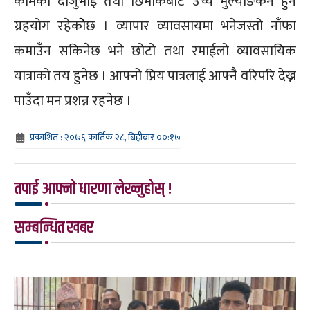
कामको दाजुभाई तथा छिमेकिबाट उच्च मुल्याङकन हुने
ग्रहयोग रहेकोेछ । व्यापार व्यावसायमा भनेजस्तो नाँफा
कमाउँन सकिनेछ भने छोटो तथा रमाईलो व्यावसायिक
यात्राको तय हुनेछ । आफ्नो प्रिय पात्रलाई आफ्नै वरिपरि देख्न
पाउँदा मन प्रशन्न रहनेछ ।
प्रकाशित : २०७६ कार्तिक २८, बिहीबार ००:१७
तपाई आफ्नो धारणा लेख्नुहोस् !
सम्बन्धित खबर