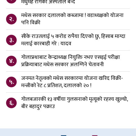
मधुमेह रोगको अस्पताल बन्दै
मधेस सरकार दलालको कब्जामा ! वडाध्यक्षको योजना
२.
पनि विक्री
सीके राउतलाई ५ करोड रुपैया दिएको छु, हिसाब माग्दा
३.
मलाई कारबाही गरे : यादव
गोलाप्रथाबाट केन्द्राध्यक्ष नियुक्ति नभए एसइई परीक्षा
४.
प्रक्रियाबाट मधेस सरकार अलग्गिने चेतावनी
जनमत नेतृत्वको मधेस सरकारमा योजना खरिद विक्री-
५.
मन्त्रीको रेट ८ प्रतिशत, दलालको २० !
गोलबजारकी १३ वर्षीया गुलसनाको मृत्यूको रहस्य खुल्यो,
६.
बीर बहादुर पक्राउ