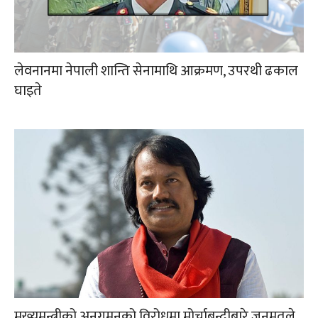
लेवनानमा नेपाली शान्ति सेनामाथि आक्रमण, उपरथी ढकाल
घाइते
मुख्यमन्त्रीको अनुगमनको विरोधमा मोर्चाबन्दीबारे जनमतले