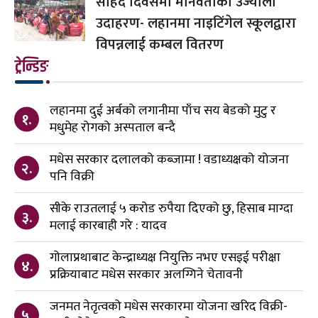
सहिद दिवसमा मानवताको उज्यालो
उदाहरण- लहानमा नाइटिंगेल स्कूलद्वारा
विपन्नलाई कम्बल वितरण
ट्रेन्डिङ
लहानमा दुई अर्बको लगानीमा पाँच सय बेडको मुटु र
१.
मधुमेह रोगको अस्पताल बन्दै
मधेस सरकार दलालको कब्जामा ! वडाध्यक्षको योजना
२.
पनि विक्री
सीके राउतलाई ५ करोड रुपैया दिएको छु, हिसाब माग्दा
३.
मलाई कारबाही गरे : यादव
गोलाप्रथाबाट केन्द्राध्यक्ष नियुक्ति नभए एसइई परीक्षा
४.
प्रक्रियाबाट मधेस सरकार अलग्गिने चेतावनी
जनमत नेतृत्वको मधेस सरकारमा योजना खरिद विक्री-
५.